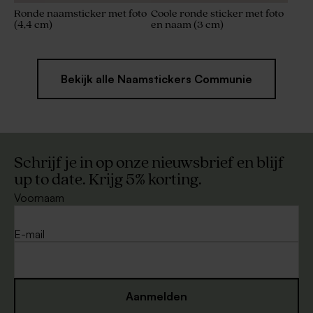
Ronde naamsticker met foto
Coole ronde sticker met foto
(4,4 cm)
en naam (3 cm)
Bekijk alle Naamstickers Communie
Schrijf je in op onze nieuwsbrief en blijf
up to date. Krijg 5% korting.
Voornaam
E-mail
Aanmelden