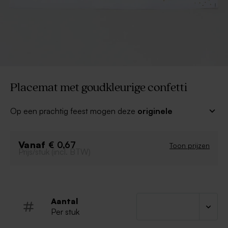
Placemat met goudkleurige confetti
Op een prachtig feest mogen deze
originele
placemats met goudkleurige confetti
natuurlijk niet
ontbreken. Personaliseer met de naam van het
Vanaf
feestvarken! Leuk in combinatie met bijpassende
€ 0,67
Toon prijzen
Prijs/stuk (incl. BTW)
uitnodigingen, bedankkaartjes en trakaties. Wat een
prachtig totaalplaatje. Smakelijk!
Leuk extraatje: de achterkant van de placemat is een
mooie kleurplaat.
Aantal
Per stuk