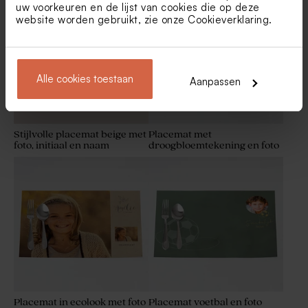
goudkleurige confetti
goudfolie
uw voorkeuren en de lijst van cookies die op deze
website worden gebruikt, zie onze
Cookieverklaring
.
Alle cookies toestaan
Aanpassen
Stijlvolle placemat beige met
Placemat met
foto, initiaal en naam
droogbloemtekening en foto
Menukaart met
Vlaggenlijn met foto's en
goudkleurige confetti
goudkleurige confetti
Placemat in ecolook met foto
Placemat voetbal en foto