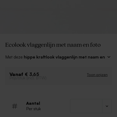
Ecolook vlaggenlijn met naam en foto
Met deze
hippe kraftlook vlaggenlijn met naam en
foto
is ook de feest versiering helemaal in dezelfde
stijl ! Kies je ook de placemats, menukaart en traktaties
Vanaf
in dezelfde stijl? Dan wordt de aankleding ongetwijfeld
€ 3,65
Toon prijzen
Prijs/stuk (incl. BTW)
prachtig ...
Vijf vlaggetjes
Mat papier
Touw standaard meegeleverd (175cm)
Aantal
Dubbelzijdig bedrukt
Per stuk