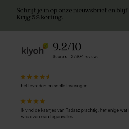
Schrijf je in op onze nieuwsbrief en blijf
Krijg 5% korting.
9.2
/
10
Score uit 27304 reviews.
hel tevreden en snelle leveringen
Ik vind de kaartjes van Tadaaz prachtig, het enige wa
was even een tegenvaller.