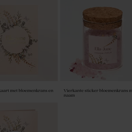
art met bloemenkrans en
Vierkante sticker bloemenkrans 
naam