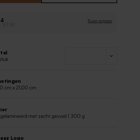
r keuze toevoegen.
64
Toon prijzen
cl. BTW)
tal
stuk
etingen
00 cm x 21,00 cm
ier
 gelamineerd met zacht gevoel | 300 g
aaz Logo