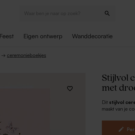
Feest
Eigen ontwerp
Wanddecoratie
→
ceremonieboekjes
Stijlvo
met dro
Dit
stijlvol c
maakt van je co
De binnenkant 
opmaken en afpri
De binnenblaad
Per