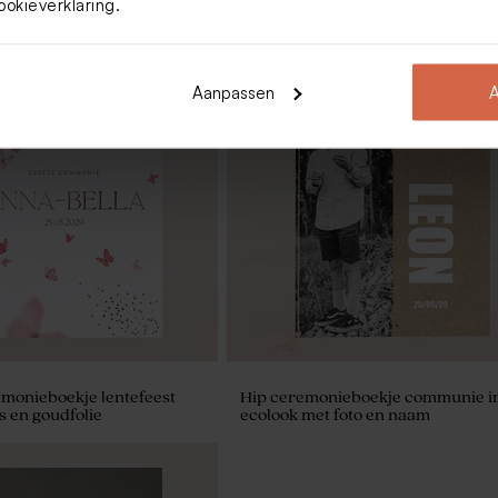
ookieverklaring
.
Aanpassen
A
r bellenblaas
Bedrukte servetten met bloemen
ans
remonieboekje lentefeest
Hip ceremonieboekje communie i
s en goudfolie
ecolook met foto en naam