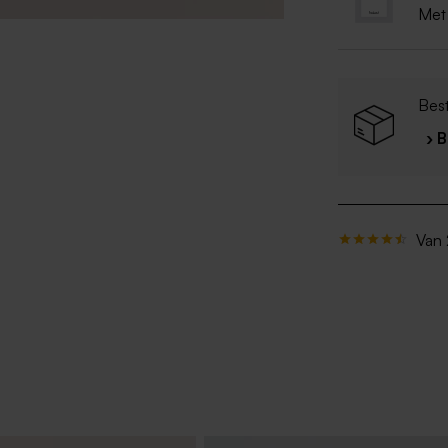
Met
Best
› 
Van 