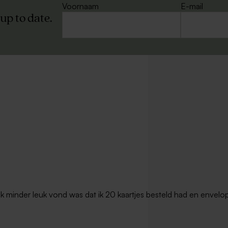
Voornaam
E-mail
 up to date.
t ik minder leuk vond was dat ik 20 kaartjes besteld had en envel