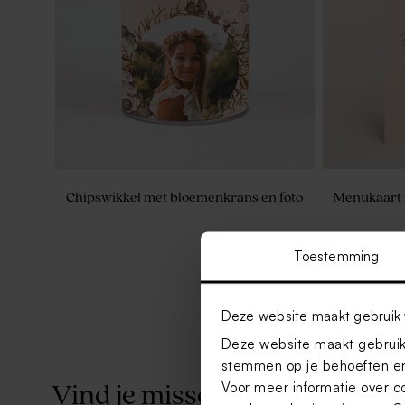
Chipswikkel met bloemenkrans en foto
Menukaart 
Toestemming
Deze website maakt gebruik 
Deze website maakt gebruik 
stemmen op je behoeften en
Voor meer informatie over c
Vind je misschien ook leuk