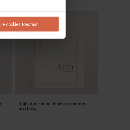
lle cookies toestaan
krans
n
Stijlvol ceremonieboekje communie
met boog