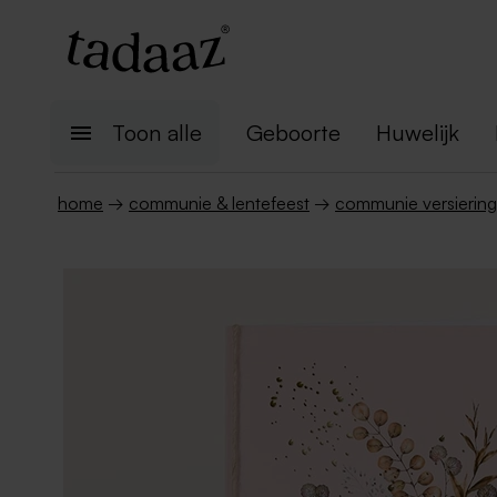
Toon alle
Geboorte
Huwelijk
home
→
communie & lentefeest
→
communie versiering