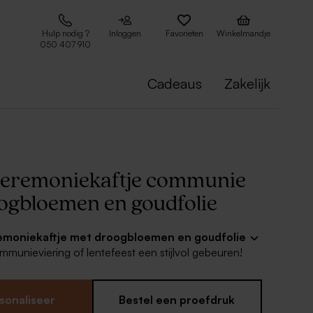
Hulp nodig ?
Inloggen
Favorieten
Winkelmandje
050 407 910
Cadeaus
Zakelijk
l ceremoniekaftje communie
ogbloemen en goudfolie
eremoniekaftje met droogbloemen en goudfolie
mmunieviering of lentefeest een stijlvol gebeuren!
van het ceremonieboekje kan je handig thuis
nten maar het kaftje is alvast heel stijlvol.
jes worden niet meegeleverd met het kaftje en kan
sonaliseer
Bestel een proefdruk