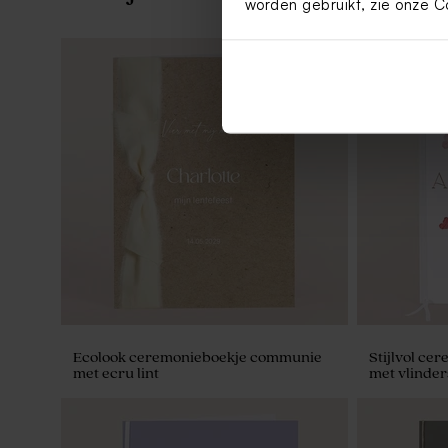
worden gebruikt, zie onze
C
Fleurige placemat met bloemenkrans
Sticker voo
en foto
bloemenkr
Ecolook ceremonieboekje communie
Stijlvol ce
met ecru lint
met vlinder