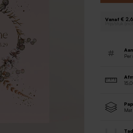
je dus zelf naa
€ 2,
Vanaf
Prijs/stuk (in
Aan
Per 
Afm
15,
Pap
Mat
Tad