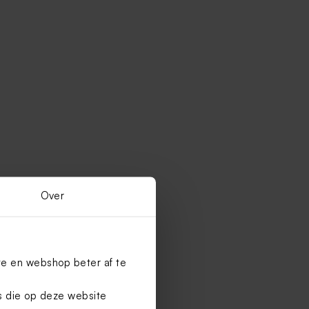
Over
te en webshop beter af te
es die op deze website