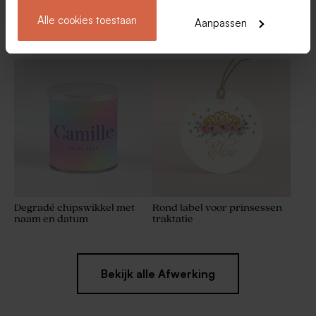
Alle cookies toestaan
Aanpassen
Geel label 'superjarig' van
Minimalistisch label voor
Wonderwalls
traktaties met blauwe tekst
Superjarig sticker van
Blauwe 'superjarig' sticker
Wonderwalls voor
van Wonderwalls (4,4 cm)
zeeppompje
Degradé chipswikkel met
Rond label voor prinsessen
naam en datum
traktatie
Bekijk alle Afwerking