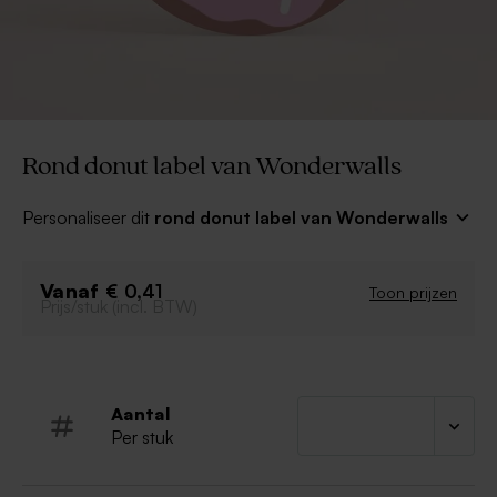
Rond donut label van Wonderwalls
Personaliseer dit
rond donut label van Wonderwalls
voor een top verjaardagsfeest! Werk je bedankjes af
met deze leuke labels, ze passen perfect bij de
Vanaf
bijpassende uitnodigingen en versiering!
€ 0,41
Toon prijzen
Prijs/stuk (incl. BTW)
Ontworpen door Katrien Vanderlinden voor
Wonderwalls x Tadaaz
Aantal
Per stuk