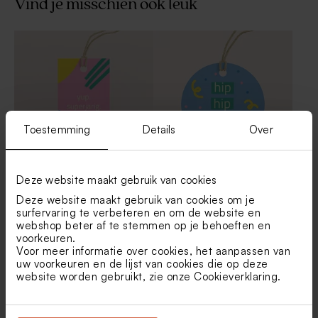
Vind je misschien ook leuk
Taart uitnodiging van
Originele drieluik
Wonderwalls
uitnodiging met kleurtjes en
patroon van Wonderwalls
Toestemming
Details
Over
Deze website maakt gebruik van cookies
Roze label 'superjarig' van
Blauw rond label van
Wonderwalls
Wonderwalls
Deze website maakt gebruik van cookies om je
surfervaring te verbeteren en om de website en
Ronde donut sticker van
Ronde kleurrijke sticker van
webshop beter af te stemmen op je behoeften en
Wonderwalls (4,4 cm)
Wonderwalls (4,4 cm)
voorkeuren.
Voor meer informatie over cookies, het aanpassen van
uw voorkeuren en de lijst van cookies die op deze
website worden gebruikt, zie onze
Cookieverklaring
.