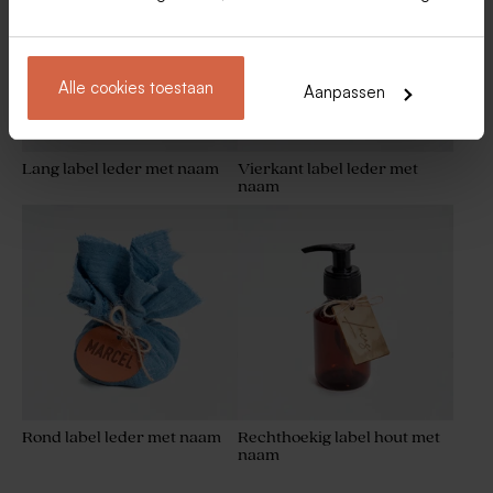
Alle cookies toestaan
Aanpassen
Lang label leder met naam
Vierkant label leder met
naam
Rond label leder met naam
Rechthoekig label hout met
naam