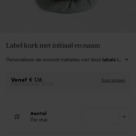
Label kurk met initiaal en naam
Personaliseer de mooiste traktaties met deze
labels in
kurk met initiaal en naam
van het feestvarken. De
tekst wordt in het kurk gelaserd wat zorgt voor een
Vanaf
prachtige afwerking. Het label kan om het bedankje
€ 1,16
Toon prijzen
Prijs/stuk (incl. BTW)
geknoopt worden met het bijgeleverde touwtje.
Aantal
Per stuk