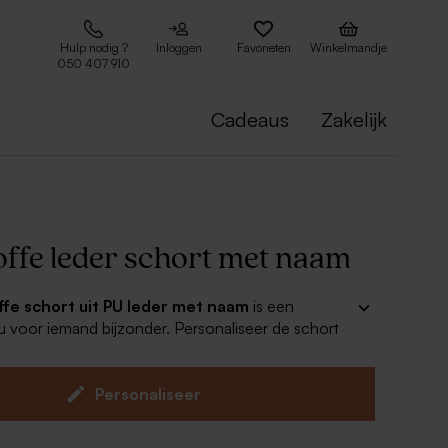
Hulp nodig ?
Inloggen
Favorieten
Winkelmandje
050 407 910
Cadeaus
Zakelijk
offe leder schort met naam
ffe schort uit PU leder met naam
is een
u voor iemand bijzonder. Personaliseer de schort
n de gelukkige ontvanger! Een duurzaam
d product waar je jarenlang plezier aan zult
Personaliseer
 'vegan' leder