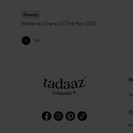
Webshop Champ Of The Year 2023
NL
FR
H
O
Ma