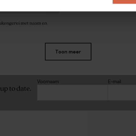
kengerei met naam en
Nieuw
Toon meer
Voornaam
E-mail
 up to date.