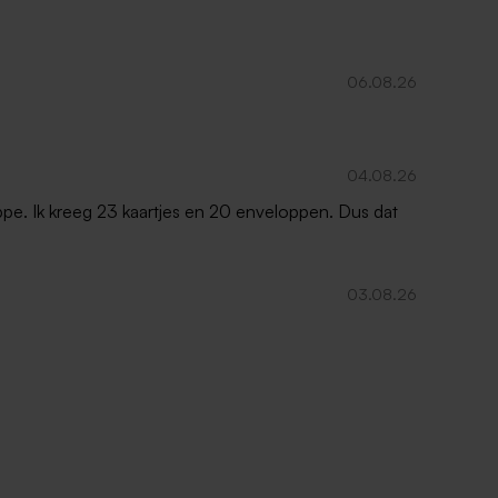
et
Droogbloemen in gepersonaliseerde
stolp met eigen tekst en foto - L
06.08.26
04.08.26
oppe. Ik kreeg 23 kaartjes en 20 enveloppen. Dus dat
03.08.26