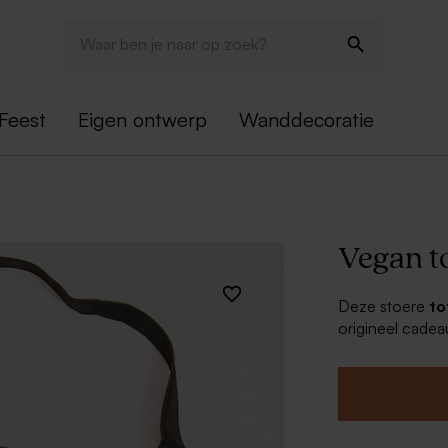
Feest
Eigen ontwerp
Wanddecoratie
Vegan t
Deze stoere
to
origineel cadea
met de naam va
gepersonaliseer
hebben.
Materiaal: