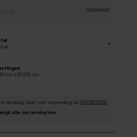
: 65x80 cm
 size
Toon prijzen
cl. BTW)
in
dt gelaserd
tal
stuk
etingen
00 cm x 80,00 cm
el vandaag, klaar voor verzending op
10/08/2026
Bekijk alle verzendopties