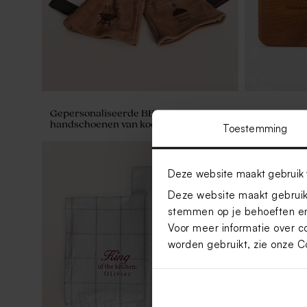
Gepersonaliseerde BBQ
Houten serv
handschoenen van koeleer
Toestemming
Deze website maakt gebruik 
Deze website maakt gebruik 
stemmen op je behoeften en
Voor meer informatie over c
worden gebruikt, zie onze
C