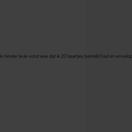
rtje met 'Oh Happy Day' in
Nougat babydekentje van Jollein m
leuren
naam geborduurd
Nieuw
t ik minder leuk vond was dat ik 20 kaartjes besteld had en envel
y rugzak geborduurd met
rsjes