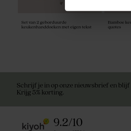
Set van 2 geborduurde
Bamboe keu
keukenhanddoeken met eigen tekst
quotes
Schrijf je in op onze nieuwsbrief en blijf
Krijg 5% korting.
9.2
/
10