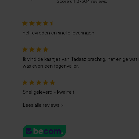
Score uit 27304 reviews.
Kaartje met persoonlijke boodschap
Vrolijk kaa
voor bij je cadeau
regenboogk
hel tevreden en snelle leveringen
Ik vind de kaartjes van Tadaaz prachtig, het enige wa
was even een tegenvaller.
Snel geleverd - kwaliteit
Lees alle reviews
>
Geborduurd zomers babydekentje van
Beige tedd
Jollein met naam en strikje
naam en ke