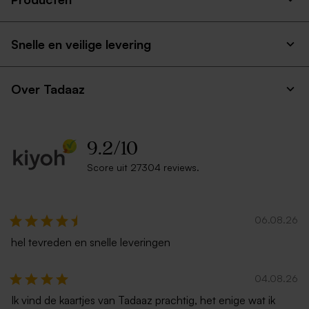
Houten memory box |
Houten memory box met
klapdeksel
naam en schuifdeksel
Snelle en veilige levering
Over Tadaaz
9.2
/
10
Score uit 27304 reviews.
06.08.26
hel tevreden en snelle leveringen
04.08.26
Ik vind de kaartjes van Tadaaz prachtig, het enige wat ik