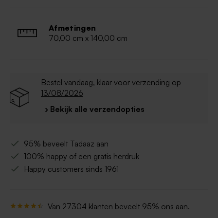
Merk: De Witte Lietaer – Kleur: arctic
Afmetingen
70,00 cm x 140,00 cm
Bestel vandaag, klaar voor verzending op
13/08/2026
› Bekijk alle verzendopties
95% beveelt Tadaaz aan
100% happy of een gratis herdruk
Happy customers sinds 1961
Van 27304 klanten beveelt 95% ons aan.