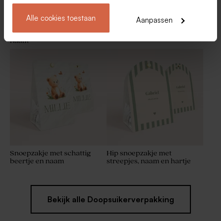
Alle cookies toestaan
Aanpassen
Origineel, gestreept
Afgerond snoepzakje met
snoepzakje met golfrand en
naam en beertje
naam
Snoepzakje met schattig
Hip snoepzakje met
beertje en naam
streepjes, naam en hartje
Bekijk alle Doopsuikerverpakking