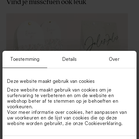
Vind je misschien ook leuk
Wit/geel badzout voor
Botao Branco
doopsuiker - 1 kg
Toestemming
Details
Over
Lief snoepzakje bloemen
Minimalistisch snoepzakje
Deze website maakt gebruik van cookies
kraft met naam
Katoenen lint beige small
Deze website maakt gebruik van cookies om je
Duurzaam
surfervaring te verbeteren en om de website en
webshop beter af te stemmen op je behoeften en
voorkeuren.
Voor meer informatie over cookies, het aanpassen van
uw voorkeuren en de lijst van cookies die op deze
website worden gebruikt, zie onze
Cookieverklaring
.