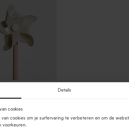
ood met beige molentje
Details
van cookies
Toon meer
van cookies om je surfervaring te verbeteren en om de websi
 voorkeuren.