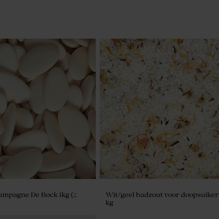
ampagne De Bock 1kg (±
Wit/geel badzout voor doopsuiker 
kg