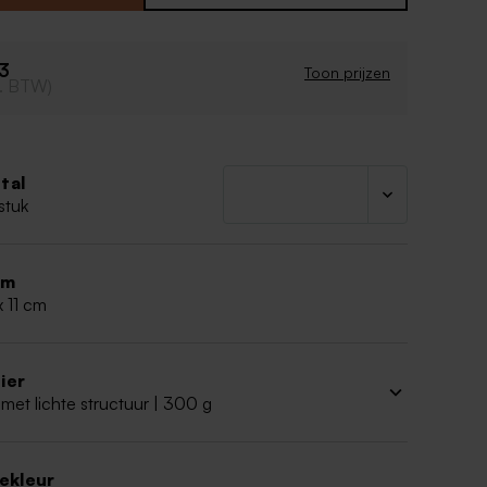
niet inbegrepen
33
Toon prijzen
cl. BTW)
tal
stuk
rm
x 11 cm
ier
met lichte structuur | 300 g
iekleur