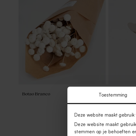
Botao Branco
Houten potl
Toestemming
Deze website maakt gebruik 
Deze website maakt gebruik 
stemmen op je behoeften en