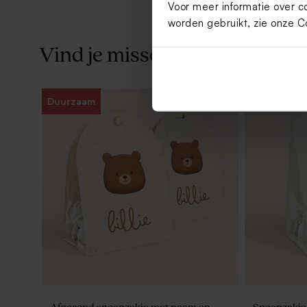
Voor meer informatie over c
worden gebruikt, zie onze
C
Vind je misschien ook leuk
Duurzaam
Gepersonaliseerd potlood met beige
molentje