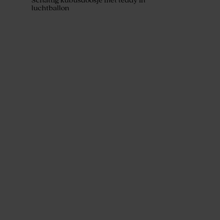
Schattig kubusdoosje met teddy in
luchtballon