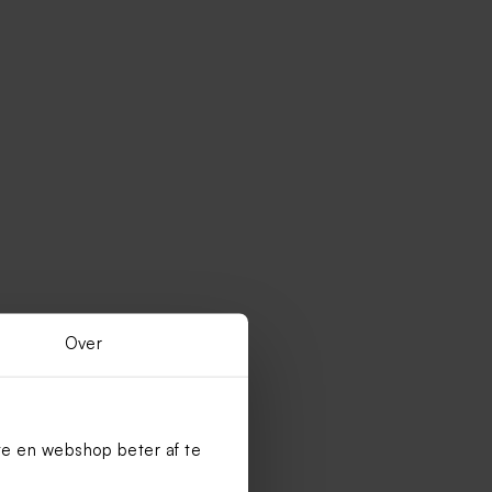
Over
te en webshop beter af te