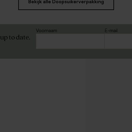
Bekijk alle Doopsuikerverpakking
Voornaam
E-mail
 up to date.