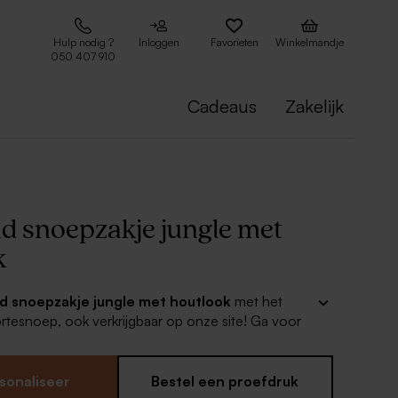
Hulp nodig ?
Inloggen
Favorieten
Winkelmandje
050 407 910
Cadeaus
Zakelijk
d snoepzakje jungle met
k
d snoepzakje jungle met houtlook
met het
rtesnoep, ook verkrijgbaar op onze site! Ga voor
boortekaartjes voor een mooi geheel!
rte traktatie zet je zelf in elkaar
sonaliseer
Bestel een proefdruk
transparant voedselveilig micazakje en splitpen