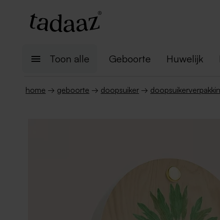
Toon alle
Geboorte
Huwelijk
home
→
geboorte
→
doopsuiker
→
doopsuikerverpakki