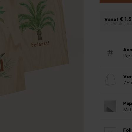
Snoepjes 
€ 1,
Vanaf
Prijs/stuk (in
Aan
Per 
Vo
7,8 
Pap
Mat 
Fol