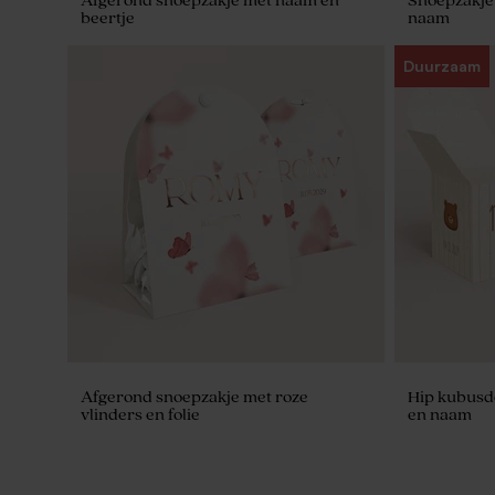
Afgerond snoepzakje met naam en
Snoepzakje 
beertje
naam
Duurzaam
Afgerond snoepzakje met roze
Hip kubusdo
vlinders en folie
en naam