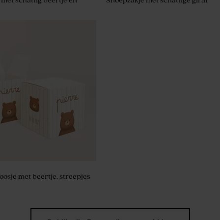
met schattig beertje en
Snoepzakje met schattige giraf
osje met beertje, streepjes