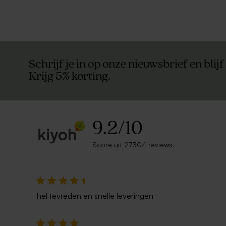
Schrijf je in op onze nieuwsbrief en blijf
Krijg 5% korting.
9.2
/
10
Score uit 27304 reviews.
hel tevreden en snelle leveringen