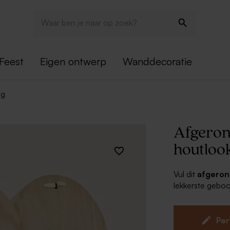
Feest
Eigen ontwerp
Wanddecoratie
ng
Afgeron
houtloo
Vul dit
afgeron
lekkerste geboo
bijpassende ge
Deze geboo
Per
Inclusief 