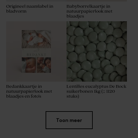
Origineel naamlabel in
Babyborrelkaartje in
bladvorm
natuurpapierlook met
blaadjes
Bedankkaartje in
Lentilles eucalyptus De Bock
natuurpapierlook met
suikerbonen 1kg (± 1120
blaadjes en foto's
stuks)
Toon meer