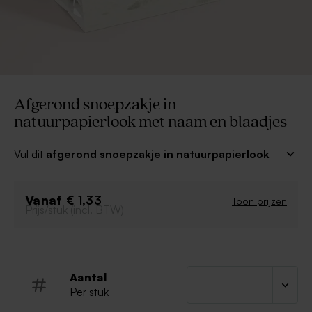
Afgerond snoepzakje in
natuurpapierlook met naam en blaadjes
Vul dit
afgerond snoepzakje in natuurpapierlook
met naam en blaadjes
met het lekkerste
geboortesnoep, ook verkrijgbaar op onze site! Ga voor
Vanaf
bijpassende geboortekaartjes voor een mooi geheel!
€ 1,33
Toon prijzen
Prijs/stuk (incl. BTW)
Deze geboorte traktatie zet je zelf in elkaar
Inclusief transparant voedselveilig micazakje en
splitpen
Snoepjes niet inbegrepen
Aantal
Per stuk