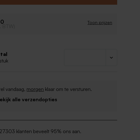
0 ml
lesje: 4,5 x 7 cm
60
llen met parfum (apart verkrijgbaar)
Toon prijzen
cl. BTW)
 met een sticker van 3cm of tof label
tal
stuk
tel vandaag,
morgen
klaar om te versturen.
Bekijk alle verzendopties
27303 klanten beveelt 95% ons aan.