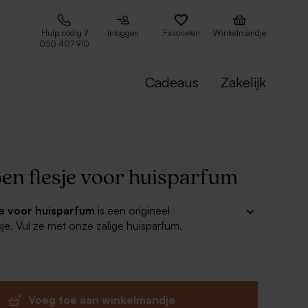
Hulp nodig ?
Inloggen
Favorieten
Winkelmandje
050 407 910
Cadeaus
Zakelijk
oen flesje voor huisparfum
je voor huisparfum
is een origineel
je. Vul ze met onze zalige huisparfum.
et flesje met een sticker met jullie namen erop. De
m zijn hiervoor ideaal! De geurstokjes zijn leeg en
 nog vullen. De vulling is apart verkrijgbaar op
 is ook een dekseltje bij om het flesje af te sluiten.
Voeg toe aan winkelmandje