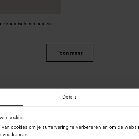
ker botanisch met namen
Toon meer
Details
van cookies
van cookies om je surfervaring te verbeteren en om de websi
 voorkeuren.