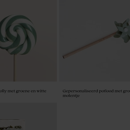
derzetters voor glazen met
Vulling parfum voor geurstokjes: 
Flower
lolly met groene en witte
Gepersonaliseerd potlood met gr
molentje