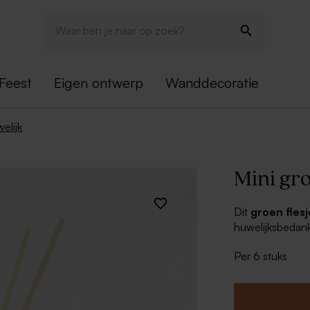
Feest
Eigen ontwerp
Wanddecoratie
elijk
Mini gr
Dit
groen fles
huwelijksbedank
Personaliseer h
Per 6 stuks
stickers van 3 c
moet je dus zelf
onze website. Er