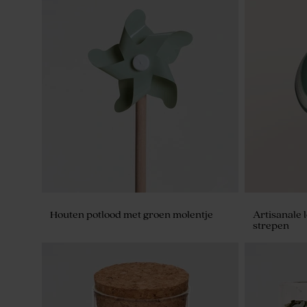
Houten fotohouder met naam in plexi
Elegante on
en 2 foto's
leuke foto's
Houten potlood met groen molentje
Artisanale 
strepen