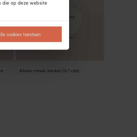
es die op deze website
Ronde naamsticker met roze bloemen
(3,7 cm)
lle cookies toestaan
en
Kleine ronde sticker (3,7 cm)