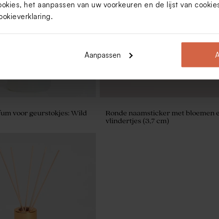
ookies, het aanpassen van uw voorkeuren en de lijst van cooki
sticker met vintage
Rode sticker met namen en datum
,7 cm)
ookieverklaring
.
Aanpassen
A
fum voor geurstokjes: Wild
Ronde naamsticker met bloemen 
vlindertjes (3,7 cm)
ische sticker eucalyptus