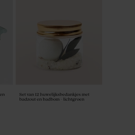
Wild
Rond velvet traktatiedoosje groen met
jullie namen in het deksel gelaserd
oen
Set van 12 huwelijksbedankjes met
badzout en badbom - lichtgroen