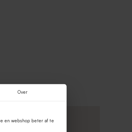
Over
te en webshop beter af te