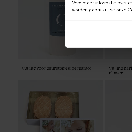
Voor meer informatie over c
Sticker met foto en initialen (4,4 cm)
Ronde naam
bloemen (3
worden gebruikt, zie onze
C
Vulling voor geurstokjes: bergamot
Vulling par
Flower
Ronde naamsticker met bloemen en
Ronde botan
vlindertjes (3,7 cm)
(4,4 cm)