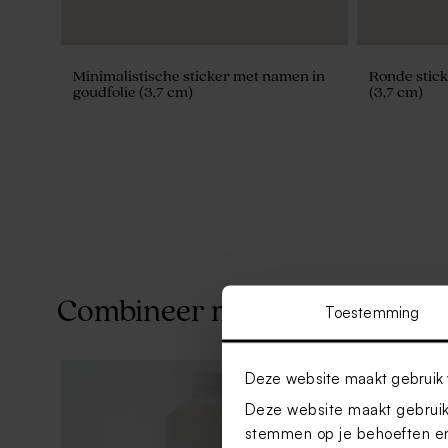
Minimalistische sticker met namen in
Ronde stic
goudfolie (3,7 cm)
(3,7 cm)
Combineer met
Toestemming
Deze website maakt gebruik 
Deze website maakt gebruik 
stemmen op je behoeften en