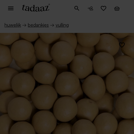
huwelijk
→
bedankjes
→
vulling