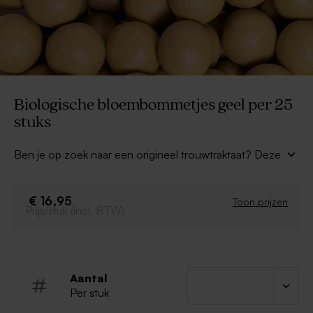
Biologische bloembommetjes geel per 25
stuks
Ben je op zoek naar een origineel trouwtraktaat? Deze
gele, biologische Blossombs bloembommetjes
zijn
het ideale geschenkje om mee te geven aan je gasten
na het huwelijksfeest. Combineer met een mooie
€ 16,95
Toon prijzen
Prijs/stuk (incl. BTW)
verpakking en label of sticker om het geheel af te
werken.
Inhoud: 25 bommetjes
Kleur geel
Aantal
100% biologisch
Per stuk