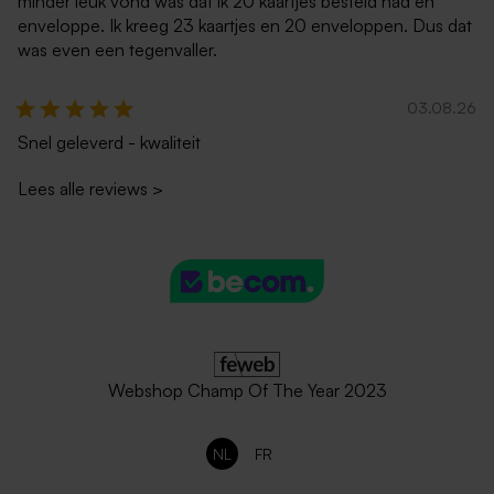
minder leuk vond was dat ik 20 kaartjes besteld had en
enveloppe. Ik kreeg 23 kaartjes en 20 enveloppen. Dus dat
was even een tegenvaller.
03.08.26
Snel geleverd - kwaliteit
Lees alle reviews
>
Webshop Champ Of The Year 2023
NL
FR