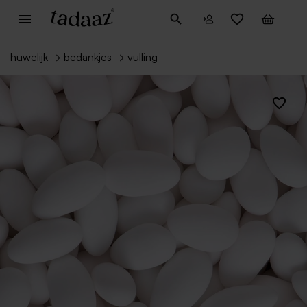
huwelijk
→
bedankjes
→
vulling