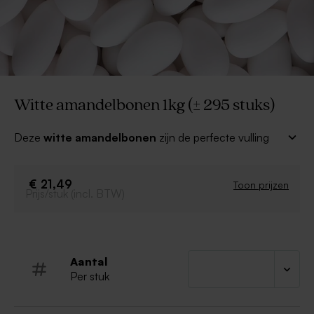
Witte amandelbonen 1kg (± 295 stuks)
Deze
witte amandelbonen
zijn de perfecte vulling
voor jouw trouwbedankjes! Ontdek ook de meest
originele snoepzakjes, -doosjes en - potjes waarin je
deze amandelbonen kunt verpakken. Jouw bedankjes
€ 21,49
Toon prijzen
Prijs/stuk (incl. BTW)
zullen ongetwijfeld in de smaak vallen!
Amandelbonen
Kleur: wit
Per 1 kilo
Aantal
Bevat amandelnoten, gluten, arachideolie, ei,
Per stuk
melk en soja