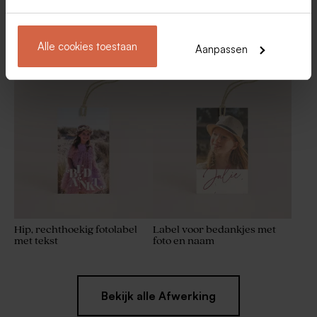
Alle cookies toestaan
Aanpassen
Rond label colorblocking
Staand label met bloemen en
roze
goudfolie
Set van 12 bedankjes met
Houten potlood met beige
badzout en badbom -
molentje
wit/geel
Hip, rechthoekig fotolabel
Label voor bedankjes met
met tekst
foto en naam
Bekijk alle Afwerking