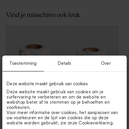
Vind je misschien ook leuk
Naamsticker neutraal (4,4
Beige zakje in linnenlook
cm)
Toestemming
Details
Over
Deze website maakt gebruik van cookies
Katoenen lint beige large
Katoenen lint beige small
Deze website maakt gebruik van cookies om je
Botao Branco
Gepersonaliseerd potlood
surfervaring te verbeteren en om de website en
met beige molentje
webshop beter af te stemmen op je behoeften en
voorkeuren.
Voor meer informatie over cookies, het aanpassen van
uw voorkeuren en de lijst van cookies die op deze
website worden gebruikt, zie onze
Cookieverklaring
.