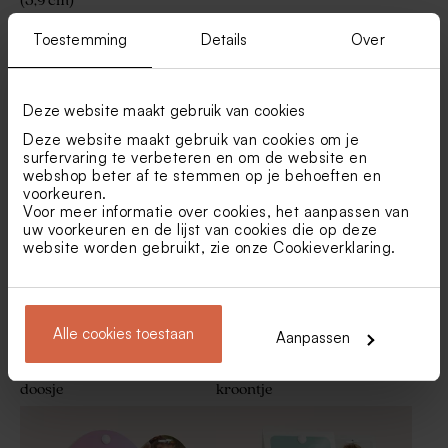
(5,9 cm)
Ronde naamsticker met beer
Ronde sticker met houten
Toestemming
Details
Over
(5,9 cm)
planken en namen (5,9cm)
Deze website maakt gebruik van cookies
Vind je misschien ook leuk
Deze website maakt gebruik van cookies om je
surfervaring te verbeteren en om de website en
webshop beter af te stemmen op je behoeften en
voorkeuren.
Voor meer informatie over cookies, het aanpassen van
uw voorkeuren en de lijst van cookies die op deze
website worden gebruikt, zie onze
Cookieverklaring
.
Ronde sticker met foto en
Ronde fruitige sticker (5,9
takjes (5,9cm)
cm)
Alle cookies toestaan
Aanpassen
Zilverkleurig rond blikken
Feestelijk snoepzakje
doosje
kroontje