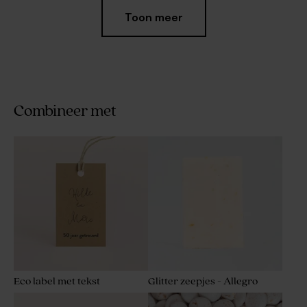
Toon meer
Combineer met
Voetbal naamlabel
Naamlabel met bellenblaas
bubbels
Eco label met tekst
Glitter zeepjes - Allegro
Naamlabel met folie en
Hip naamlabel in game