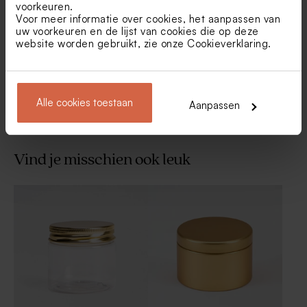
bloembommetjes geel per 25
gouden spikkeltjes
voorkeuren.
stuks
Voor meer informatie over cookies, het aanpassen van
uw voorkeuren en de lijst van cookies die op deze
website worden gebruikt, zie onze
Cookieverklaring
.
Toon meer
Alle cookies toestaan
Aanpassen
Vind je misschien ook leuk
De Bock stralende lentilles
De Bock amandelbonen
XS metallic gold 195gr (± 500
marmer wit goud 1kg (± 295
stuks)
stuks)