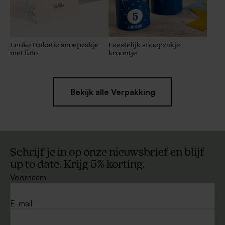
Leuke trakatie snoepzakje
Feestelijk snoepzakje
met foto
kroontje
Bekijk alle Verpakking
Schrijf je in op onze nieuwsbrief en blijf
up to date. Krijg 5% korting.
Voornaam
E-mail