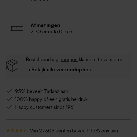
Niet geschikt voor: vaatwasser, (microgolf-) oven,
diepvries
Afmetingen
2,70 cm x 15,00 cm
Bestel vandaag,
morgen
klaar om te versturen.
› Bekijk alle verzendopties
95% beveelt Tadaaz aan
100% happy of een gratis herdruk
Happy customers sinds 1961
Van 27303 klanten beveelt 95% ons aan.