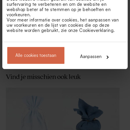
surfervaring te verbeteren en om de website en
webshop beter af te stemmen op je behoeften en
Artisanale lolly blauw met
Artisanale lolly met
voorkeuren.
gouden spikkeltjes
regenboogkleuren
Voor meer informatie over cookies, het aanpassen van
uw voorkeuren en de lijst van cookies die op deze
website worden gebruikt, zie onze
Cookieverklaring
.
Toon meer
Alle cookies toestaan
Aanpassen
Vind je misschien ook leuk
Kwastje zilverblauw
Artisanale lolly wit met
blauwe strepen
Nieuw
Nieuw