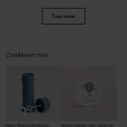
Toon meer
Combineer met
Ronde naamsticker met fijne
Rond naamstickertje eco (3,7
bloemetjes
cm)
Misty Blue bellenblaas
Ronde sticker met naam en