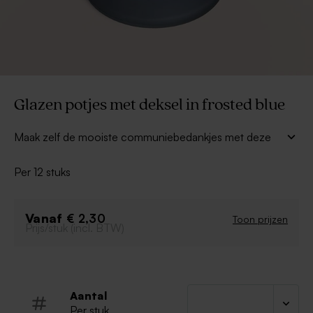
Glazen potjes met deksel in frosted blue
Maak zelf de mooiste communiebedankjes met deze
glazen potjes met deksel in frosted blue
. Vul ze
met lekkers en personaliseer met een leuke sticker.
Per 12 stuks
Kleur: blauw
Per 12 aankopen
Vanaf
€ 2,30
Toon prijzen
Spoelen voor eerste gebruik
Prijs/stuk (incl. BTW)
Niet geschikt voor: vaatwasser, (microgolf-) oven,
diepvries
Aantal
Per stuk