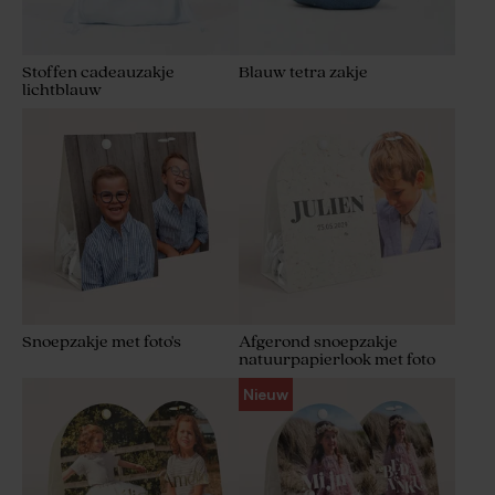
Stoffen cadeauzakje
Blauw tetra zakje
lichtblauw
Blauwe gom blokjes met
De Bock dragees ice blue 1kg
framboos smaak 750 g (± 190
(± 240 stuks)
stuks)
Snoepzakje met foto's
Afgerond snoepzakje
natuurpapierlook met foto
Nieuw