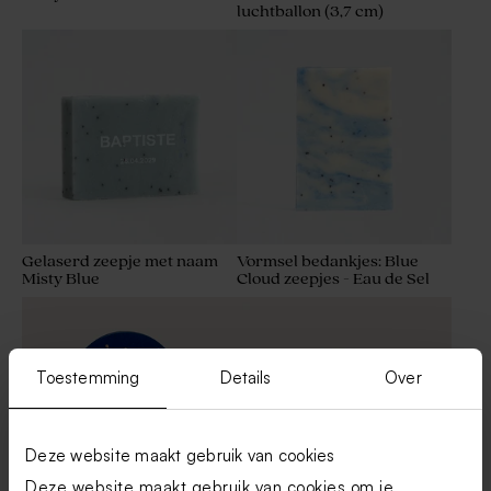
luchtballon (3,7 cm)
Ronde naamsticker in
Ronde sticker
lederlook met koperfolie (3,7
bellenblaasbubbel (3,7 cm)
cm)
Gelaserd zeepje met naam
Vormsel bedankjes: Blue
Misty Blue
Cloud zeepjes - Eau de Sel
Fruitige ronde sticker met
Stoere naamsticker met
naam (3,7 cm)
naam en jeep in goudfolie
(3,7 cm)
Toestemming
Details
Over
Deze website maakt gebruik van cookies
Deze website maakt gebruik van cookies om je