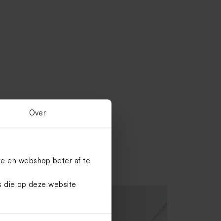
Over
te en webshop beter af te
es die op deze website