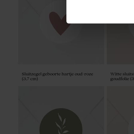
Potje in geribbeld glas met naam en
Naamsticker
houten deksel
cm)
Sluitzegel geboorte hartje oud-roze
Witte sluits
(3,7 cm)
goudfolie (
Geboortesnoep hartjes roze 700gr (±
Roze aardbe
500 stuks)
stuks)