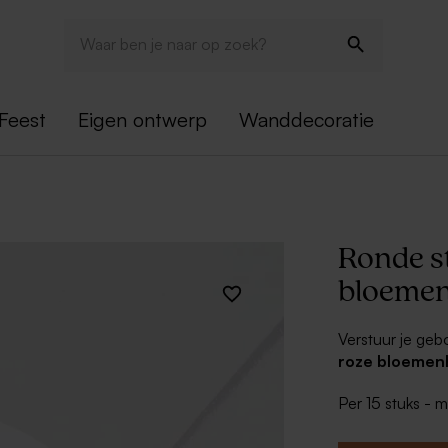
Feest
Eigen ontwerp
Wanddecoratie
Ronde s
bloemen
Verstuur je gebo
roze bloemen
jouw uitnodigin
Per 15 stuks - 
en traktaties ui