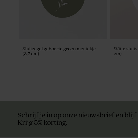
Sluitzegel geboorte groen met takje
Witte sluits
(3,7 cm)
cm)
Schrijf je in op onze nieuwsbrief en blijf
Krijg 5% korting.