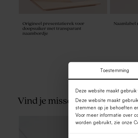
Origineel presentatierek voor
Naamlabel m
doopsuiker met transparant
naambordje
Toestemming
Deze website maakt gebruik 
Vind je misschien ook leuk
Deze website maakt gebruik 
stemmen op je behoeften en
Voor meer informatie over c
worden gebruikt, zie onze
C