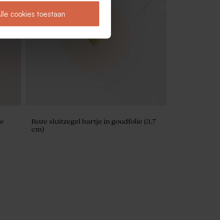
lle cookies toestaan
De Bock suikerbonen extra babyroze
1kg (± 240 stuks)
je
Roze sluitzegel hartje in goudfolie (3,7
cm)