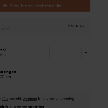
Voeg toe aan winkelmandje
Toon prijzen
cl. BTW)
tal
stuk
etingen
,70 cm
r
14u
besteld,
vandaag
klaar voor verzending
Bekijk alle verzendopties