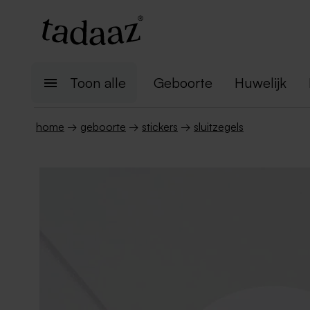
Toon alle
Geboorte
Huwelijk
home
→
geboorte
→
stickers
→
sluitzegels