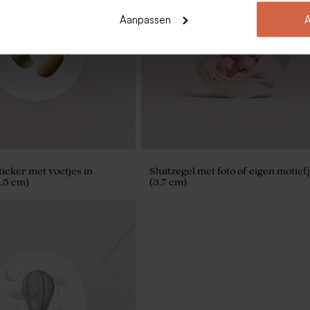
Aanpassen
A
 met roze vlindertjes (4,4
Tetra zakje dusty rose
ticker met voetjes in
Sluitzegel met foto of eigen motief
3,5 cm)
(3,7 cm)
i snoepjes 1kg (± 625