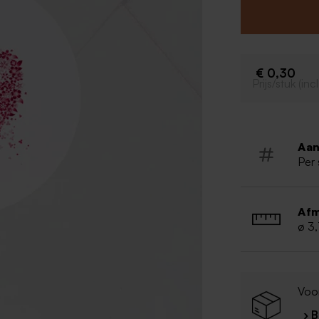
€ 0,30
Prijs/stuk (in
Aan
Per 
Afm
ø 3
Voo
› 