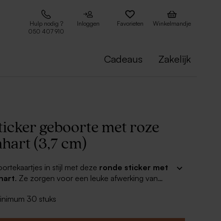
Hulp nodig ?
Inloggen
Favorieten
Winkelmandje
050 407 910
Cadeaus
Zakelijk
ticker geboorte met roze
hart (3,7 cm)
ortekaartjes in stijl met deze
ronde sticker met
hart
. Ze zorgen voor een leuke afwerking van
g. Perfect te combineren met leuke uitnodigingen
minimum 30 stuks
t ons ruime assortiment