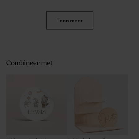
Toon meer
Combineer met
Rond stickertje met
Ronde sticker met naam en
walvisstaart (4,4 cm)
toekan (4,4 cm)