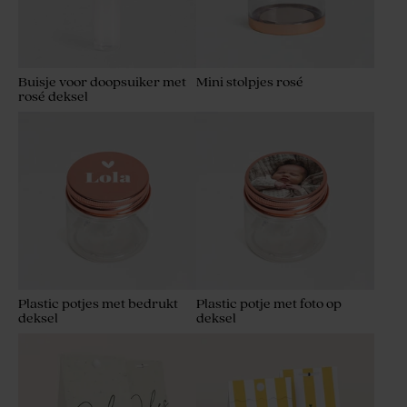
Buisje voor doopsuiker met
Mini stolpjes rosé
rosé deksel
Mini geurstokjes soft pink
Set van 12 bedankjes met
met gouden afwerking
badzout en badbom - roze
Plastic potjes met bedrukt
Plastic potje met foto op
deksel
deksel
Artisanale lolly transparant
met droogbloemen