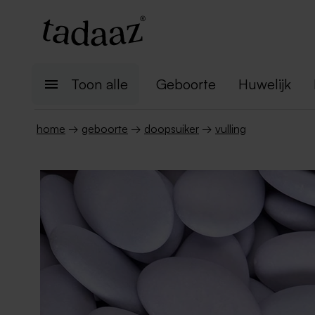
Toon alle
Geboorte
Huwelijk
home
→
geboorte
→
doopsuiker
→
vulling