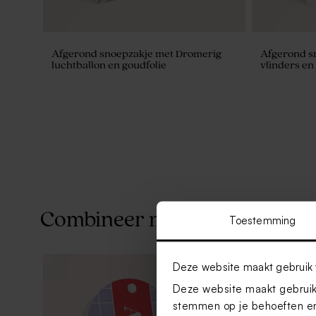
Afgerond snoepzakje met Dromerig
Afgerond s
luchtballon en goudfolie
vlinders en 
Combineer met
Toestemming
Deze website maakt gebruik 
Deze website maakt gebruik 
stemmen op je behoeften en