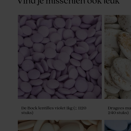
Vind je misschien ook leuk
Paarse lolly met gedroogde bloemen
Purple Clou
De Bock lentilles violet 1kg (± 1120
Dragees ma
stuks)
240 stuks)