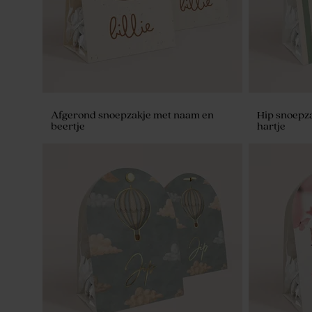
Afgerond snoepzakje met naam en
Hip snoepza
beertje
hartje