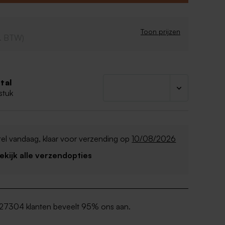
ram
et melkchocolade
n bevatten van melk, soja en noten
Toon prijzen
cl. BTW)
ten:
acaomassa, zetmeel, cacaoboter, Dextrine,
k vanille aroma, Emulgator 322 (zonnebloem) E412
tal
, glansmiddelen E901 E903 E904, kleurstof
stuk
 bietenrood
el vandaag, klaar voor verzending op
10/08/2026
Bekijk alle verzendopties
27304 klanten beveelt 95% ons aan.