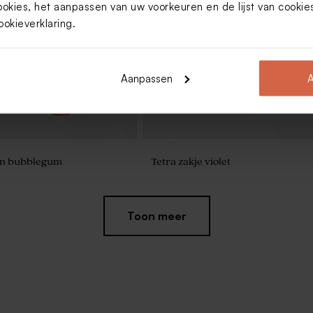
ookies, het aanpassen van uw voorkeuren en de lijst van cooki
met vosjes en folie
Afgerond snoepzakje met strepen
naam in goudfolie
ookieverklaring
.
Aanpassen
A
en bubblegum
Tetra zakje violet
Toon meer
opsuikerzakje met
n en naam