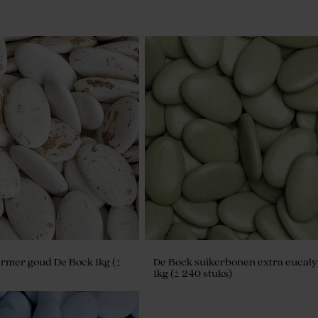
d zeepjes - Lavande
rmer goud De Bock 1kg (±
De Bock suikerbonen extra eucaly
1kg (± 240 stuks)