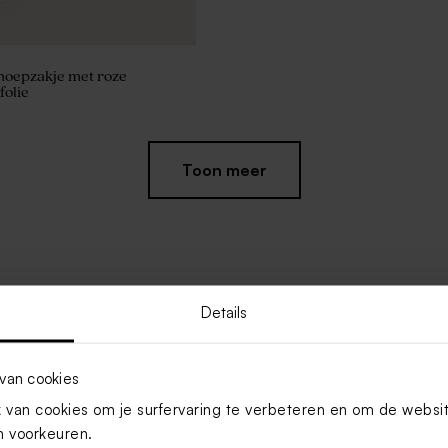
noepzakje met roze
folie
Toon meer
Details
van cookies
van cookies om je surfervaring te verbeteren en om de websi
 voorkeuren.