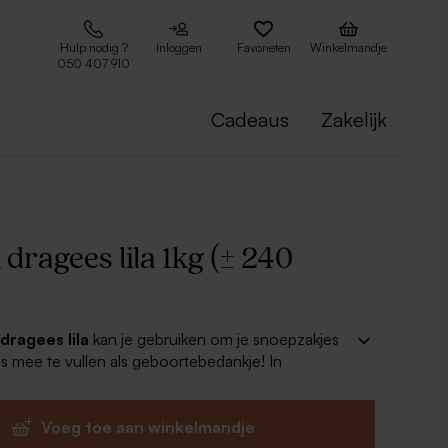
Hulp nodig ?
Inloggen
Favorieten
Winkelmandje
050 407 910
Cadeaus
Zakelijk
dragees lila 1kg (± 240
dragees lila
kan je gebruiken om je snoepzakjes
 mee te vullen als geboortebedankje! In
bijpassende geboortekaartjes zullen deze
ijfeld in de smaak vallen!
Voeg toe aan winkelmandje
la