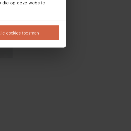
es die op deze website
 en
Afgerond snoepzakje met kleurrijke
letters
lle cookies toestaan