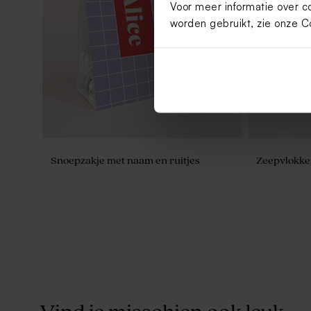
Voor meer informatie over c
Snoepzakje met foto en goudfolie
Snoepzakje 
afwerking
worden gebruikt, zie onze
C
Snoepzakje met naam en ruitjes
Zeepvlokk
Minimalistisch snoepzakje met focus
Schattig do
op de naam
luchtballo