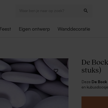
Feest
Eigen ontwerp
Wanddecoratie
De Bock 
stuks)
Deze
De Bock
en kubusdoosjes
combinatie met 
snoepjes ongetw
Dragees li