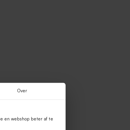
Over
te en webshop beter af te