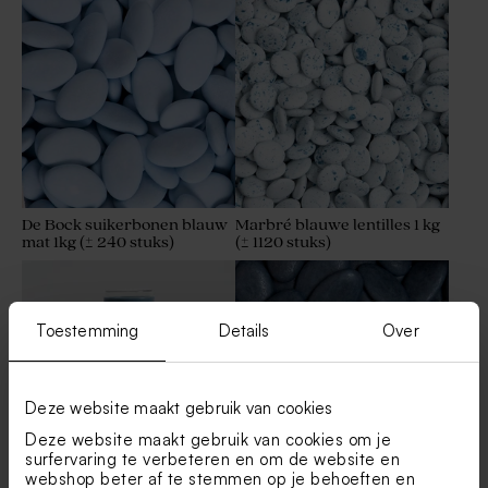
naam en hartje in roséfolie
naam
De Bock suikerbonen blauw
Marbré blauwe lentilles 1 kg
mat 1kg (± 240 stuks)
(± 1120 stuks)
Schattig labeltje met
Eco look geboortelabeltje
luchtballon
met babynaam
Toestemming
Details
Over
Deze website maakt gebruik van cookies
Deze website maakt gebruik van cookies om je
surfervaring te verbeteren en om de website en
webshop beter af te stemmen op je behoeften en