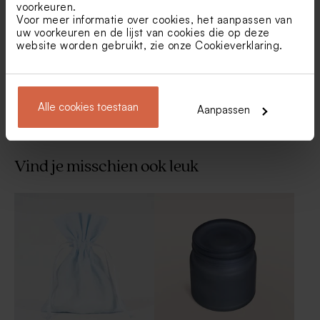
Bellenblaas misty blue
De Bock suikerbonen velvet
voorkeuren.
blue 1kg (± 240 stuks)
Voor meer informatie over cookies, het aanpassen van
uw voorkeuren en de lijst van cookies die op deze
website worden gebruikt, zie onze
Cookieverklaring
.
Toon meer
Alle cookies toestaan
Aanpassen
Vind je misschien ook leuk
De Bock suikerbonen Ice
Artisanale lolly wit met
Blue 1kg (± 240 stuks)
blauwe strepen