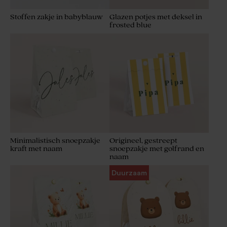
Stoffen zakje in babyblauw
Glazen potjes met deksel in
frosted blue
Zure gom blokjes blauw
Artisanale lolly met
750g (± 190 stuks)
regenboogkleuren
Minimalistisch snoepzakje
Origineel, gestreept
kraft met naam
snoepzakje met golfrand en
naam
Geboortezeepjes met naam |
blauw
Duurzaam