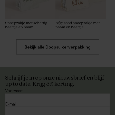
Snoepzakje met schattig
Afgerond snoepzakje met
beertje en naam
naam en beertje
Bekijk alle Doopsuikerverpakking
Schrijf je in op onze nieuwsbrief en blijf
up to date. Krijg 5% korting.
Voornaam
E-mail