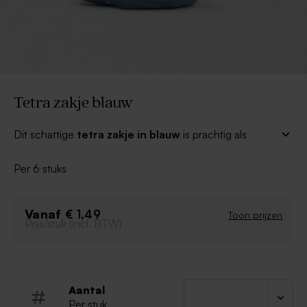
Tetra zakje blauw
Dit schattige
tetra zakje in blauw
is prachtig als
doopsuikergeschenkje! Vul de zakjes met lekkere
snoepjes, suikerbonen of een ander item dat past bij
Per 6 stuks
jullie geboorte assortiment.
Gebruik bij voorkeur een voedselveilig micazakje om
snoep eerst in te verpakken.
Vanaf
€ 1,49
Toon prijzen
Prijs/stuk (incl. BTW)
Aantal
Per stuk