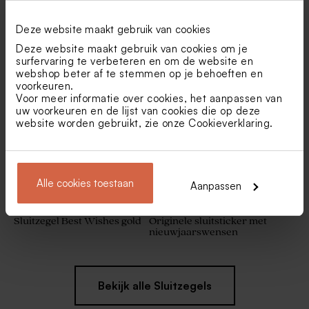
Deze website maakt gebruik van cookies
Deze website maakt gebruik van cookies om je
Sluitzegel met zilveren
Sluitzegel met gouden
surfervaring te verbeteren en om de website en
kerstboompjes
huisjes
webshop beter af te stemmen op je behoeften en
voorkeuren.
Voor meer informatie over cookies, het aanpassen van
uw voorkeuren en de lijst van cookies die op deze
website worden gebruikt, zie onze
Cookieverklaring
.
Alle cookies toestaan
Aanpassen
Sluitzegel Best Wishes gold
Originele sluitsticker met
nieuwjaarswensen
Bekijk alle Sluitzegels