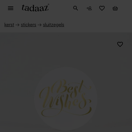
kerst
→
stickers
→
sluitzegels