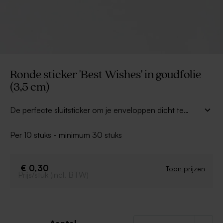
Ronde sticker 'Best Wishes' in goudfolie
(3,5 cm)
De perfecte sluitsticker om je enveloppen dicht te
plakken! Best wishes is afgewerkt in goudfolie voor een
extra feestelijke look. Ook perfect te gebruiken om je
Per 10 stuks - minimum 30 stuks
kerstcadeaus de finishing touch te geven.
€ 0,30
Toon prijzen
Prijs/stuk (incl. BTW)