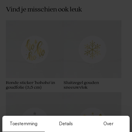
Vind je misschien ook leuk
Ronde sticker 'hohoho' in
Sluitzegel gouden
goudfolie (3,5 cm)
sneeuwvlok
Toestemming
Details
Over