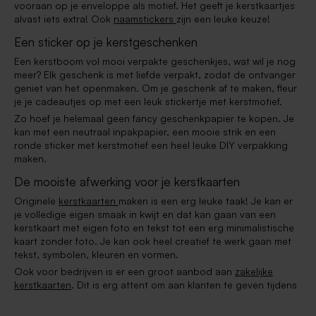
vooraan op je enveloppe als motief. Het geeft je kerstkaartjes
alvast iets extra! Ook
naamstickers
zijn een leuke keuze!
Een sticker op je kerstgeschenken
Een kerstboom vol mooi verpakte geschenkjes, wat wil je nog
meer? Elk geschenk is met liefde verpakt, zodat de ontvanger
geniet van het openmaken. Om je geschenk af te maken, fleur
je je cadeautjes op met een leuk stickertje met kerstmotief.
Zo hoef je helemaal geen fancy geschenkpapier te kopen. Je
kan met een neutraal inpakpapier, een mooie strik en een
ronde sticker met kerstmotief een heel leuke DIY verpakking
maken.
De mooiste afwerking voor je kerstkaarten
Originele
kerstkaarten
maken is een erg leuke taak! Je kan er
je volledige eigen smaak in kwijt en dat kan gaan van een
kerstkaart met eigen foto en tekst tot een erg minimalistische
kaart zonder foto. Je kan ook heel creatief te werk gaan met
tekst, symbolen, kleuren en vormen.
Ook voor bedrijven is er een groot aanbod aan
zakelijke
kerstkaarten
. Dit is erg attent om aan klanten te geven tijdens