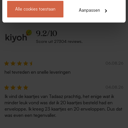
Over Tadaaz
Alle cookies toestaan
Aanpassen
9.2
/
10
Score uit 27304 reviews.
06.08.26
hel tevreden en snelle leveringen
04.08.26
Ik vind de kaartjes van Tadaaz prachtig, het enige wat ik
minder leuk vond was dat ik 20 kaartjes besteld had en
enveloppe. Ik kreeg 23 kaartjes en 20 enveloppen. Dus dat
was even een tegenvaller.