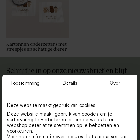
Kartonnen onderzetters met
streepjes en schattige dieren
Schrijf je in op onze nieuwsbrief en blijf
up to date. Krijg 5% korting.
Toestemming
Details
Over
Voornaam
E-mail
Deze website maakt gebruik van cookies
Deze website maakt gebruik van cookies om je
surfervaring te verbeteren en om de website en
webshop beter af te stemmen op je behoeften en
Aanmelden
voorkeuren.
Voor meer informatie over cookies, het aanpassen van