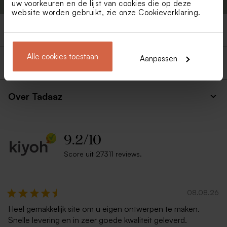
uw voorkeuren en de lijst van cookies die op deze
website worden gebruikt, zie onze
Cookieverklaring
.
Producten
Alle cookies toestaan
Aanpassen
Snelle en veilige levering
Over Tadaaz
9.2
/
10
Score uit 27311 reviews.
08.08.26
Heel gemakkelijk site om u eigen ontwerpen te maken.
Snelle levering en in zeer goede kwaliteit geleverd.