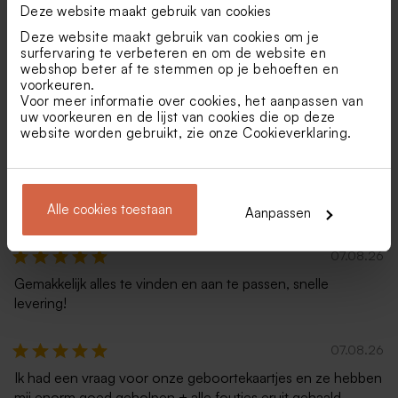
Deze website maakt gebruik van cookies
Deze website maakt gebruik van cookies om je
surfervaring te verbeteren en om de website en
9.2
/
10
webshop beter af te stemmen op je behoeften en
voorkeuren.
Score uit 27311 reviews.
Voor meer informatie over cookies, het aanpassen van
uw voorkeuren en de lijst van cookies die op deze
website worden gebruikt, zie onze
Cookieverklaring
.
08.08.26
Heel gemakkelijk site om u eigen ontwerpen te maken.
Snelle levering en in zeer goede kwaliteit geleverd.
Alle cookies toestaan
Aanpassen
07.08.26
Gemakkelijk alles te vinden en aan te passen, snelle
levering!
07.08.26
Ik had een vraag voor onze geboortekaartjes en ze hebben
mij enorm goed geholpen + alle foutjes eruit gehaald.