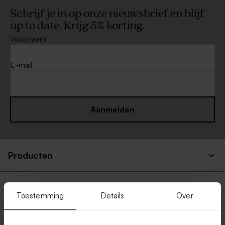
Schrijf je in op onze nieuwsbrief en blijf
up to date. Krijg 5% korting.
Voornaam
E-mail
Aanmelden
Producten
Snelle en veilige levering
Toestemming
Details
Over
Over Tadaaz