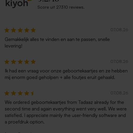
Score uit 27310 reviews.
Grote vierkante eco
Witte zelfklevende
enveloppe
enveloppe met rechte klep
07.08.26
Gemakkelijk alles te vinden en aan te passen, snelle
levering!
07.08.26
Ik had een vraag voor onze geboortekaartjes en ze hebben
mij enorm goed geholpen + alle foutjes eruit gehaald.
Rode vierkante envelop
Grote witte envelop vierkant
07.08.26
We ordered geboortekaartjes from Tadaaz already for the
second time and again everything went very well. We were
satisfied. I appreciate mainly the user-friendly software and
a proefdruk option.