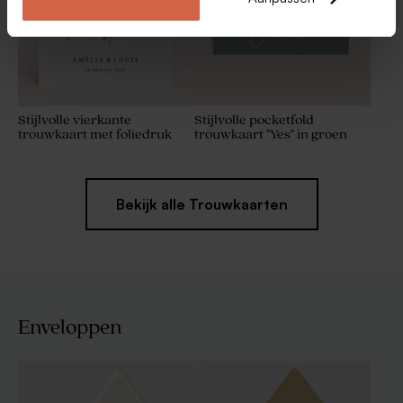
Stijlvolle vierkante
Stijlvolle pocketfold
trouwkaart met foliedruk
trouwkaart "Yes" in groen
Bekijk alle Trouwkaarten
Enveloppen