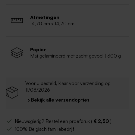
Inclusief organza lint voor strikje
Afmetingen
14,70 cm x 14,70 cm
Papier
Mat gelamineerd met zacht gevoel | 300 g
Voor u besteld, klaar voor verzending op
11/08/2026
› Bekijk alle verzendopties
Nieuwsgierig? Bestel een proefdruk (
€ 2,50
)
100% Belgisch familiebedrijf