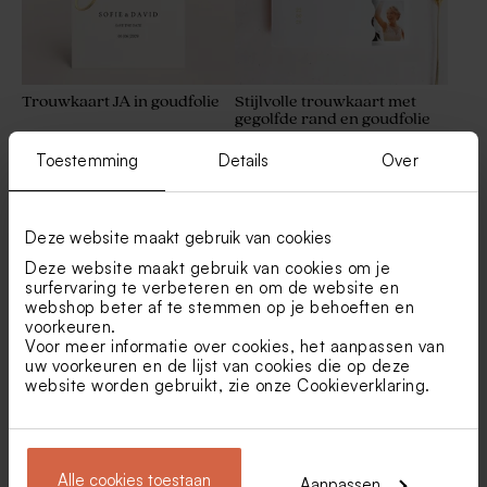
Trouwkaart JA in goudfolie
Stijlvolle trouwkaart met
gegolfde rand en goudfolie
Minimalistisch, wit
Stijlvol ceremonieboekje met
kubusdoosje met goudfolie
folie en roze lint
Toestemming
Details
Over
en foto's
Deze website maakt gebruik van cookies
Deze website maakt gebruik van cookies om je
surfervaring te verbeteren en om de website en
webshop beter af te stemmen op je behoeften en
voorkeuren.
Voor meer informatie over cookies, het aanpassen van
uw voorkeuren en de lijst van cookies die op deze
Klassieke, staande
Stijlvolle trouwkaart met
website worden gebruikt, zie onze
Cookieverklaring
.
trouwkaart 'Yes we do' groen
folie en roze katoenen lint
Basis wit receptiekaartje
Mini stolpjes goudkleurige
voet
Alle cookies toestaan
Aanpassen