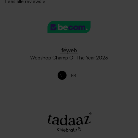
Lees alle reviews
>
Eucalyptus groene envelop
Vierkante zachtroze envelop
met puntklep
Webshop Champ Of The Year 2023
NL
FR
Roestbruine envelop met
Donkerblauwe envelop
puntklep
vierkant