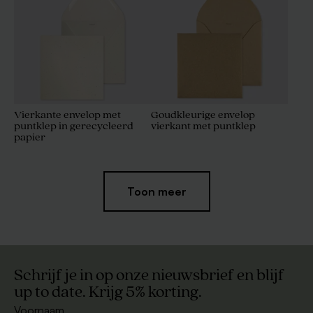
Vierkante envelop met
Goudkleurige envelop
puntklep in gerecycleerd
vierkant met puntklep
papier
Toon meer
Schrijf je in op onze nieuwsbrief en blijf
up to date. Krijg 5% korting.
Voornaam