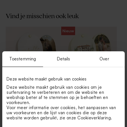
Vind je misschien ook leuk
Minimalistische, witte save
Ronde naamsticker met
Nieuw
the date kaart met goudfolie
goudfolie (3,7 cm)
Toestemming
Details
Over
Deze website maakt gebruik van cookies
Afgerond snoepzakje met
Afgerond snoepzakje met
Deze website maakt gebruik van cookies om je
foto en goudfolie
foto, goudfolie en tekening
surfervaring te verbeteren en om de website en
Chique receptiekaartje met
Chique RSVP bruiloft met
webshop beter af te stemmen op je behoeften en
goudfolie
goudfolie
voorkeuren.
Voor meer informatie over cookies, het aanpassen van
uw voorkeuren en de lijst van cookies die op deze
website worden gebruikt, zie onze
Cookieverklaring
.