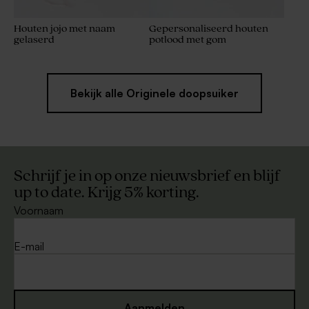
Houten jojo met naam
Gepersonaliseerd houten
gelaserd
potlood met gom
Bekijk alle Originele doopsuiker
Schrijf je in op onze nieuwsbrief en blijf
up to date. Krijg 5% korting.
Voornaam
E-mail
Aanmelden