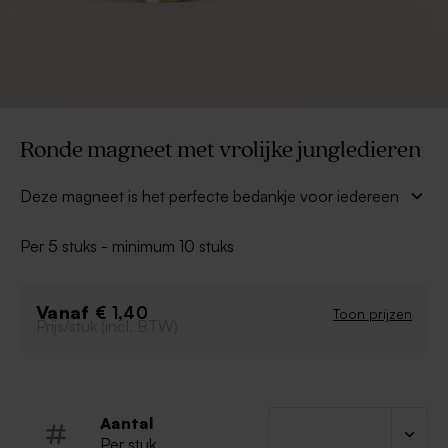
Ronde magneet met vrolijke jungledieren
Deze magneet is het perfecte bedankje voor iedereen
die jullie kindje komt bewonderen! Hij krijgt ongetwijfeld
een mooi plaatsje op het magneetbord of de koelkast
Per 5 stuks - minimum 10 stuks
en blijft zo nog jaren in de picture! Leuk te combineren
met onze andere producten in het jungle-thema.
Tip: Combineer dit magneetje met een rond blikken
Vanaf
€ 1,40
Toon prijzen
Prijs/stuk (incl. BTW)
doosje waarop deze perfect past!
Aantal
Per stuk