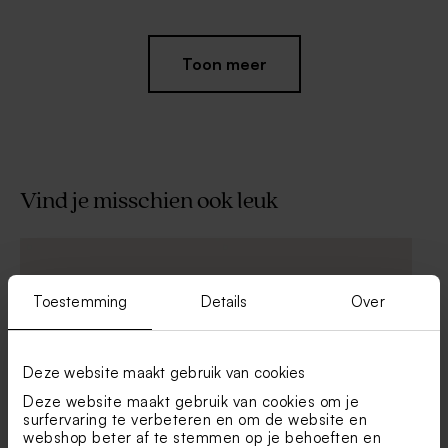
Toon meer
Vind je misschien ook leuk
Linnenlook zakje beige
Tetra zakje ivoor
Toestemming
Details
Over
Deze website maakt gebruik van cookies
Deze website maakt gebruik van cookies om je
surfervaring te verbeteren en om de website en
webshop beter af te stemmen op je behoeften en