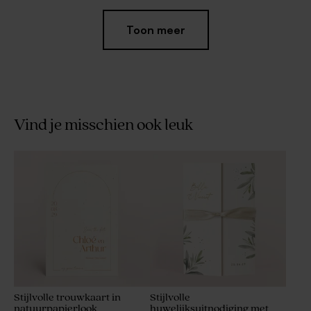
Toon meer
Vind je misschien ook leuk
Potje met gouden deksel
Gouden bellenblaas
huwelijksbedankje
Stijlvolle trouwkaart in
Stijlvolle
natuurpapierlook
huwelijksuitnodiging met