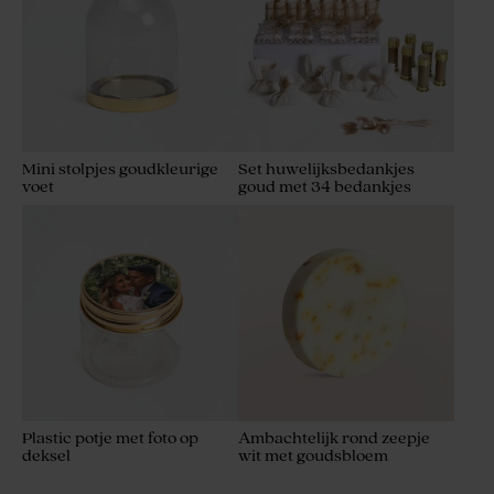
Mini stolpjes goudkleurige
Set huwelijksbedankjes
voet
goud met 34 bedankjes
Plastic potje met foto op
Ambachtelijk rond zeepje
deksel
wit met goudsbloem