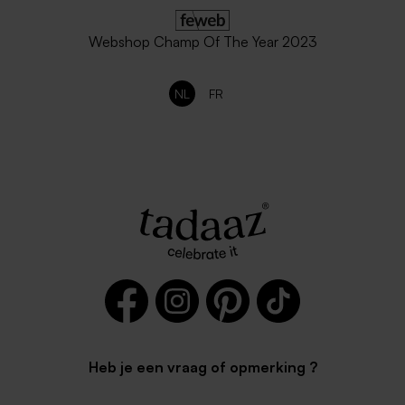
Webshop Champ Of The Year 2023
NL
FR
Goudkleurige langwerpige
Zwarte enveloppe met
envelop
puntklep
Heb je een vraag of opmerking ?
Zilver metallic enveloppe