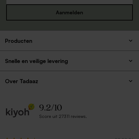
Aanmelden
Producten
Eucalyptus envelop lang
Zachtroze envelop lang
Snelle en veilige levering
Over Tadaaz
9.2
/
10
Score uit 27311 reviews.
Ecru zelfklevende enveloppe
Rode envelop
met rechte klep