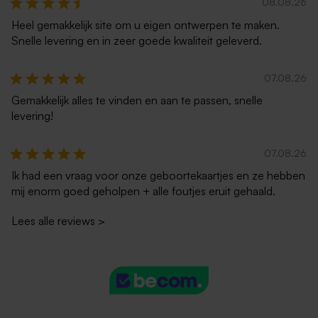
08.08.26
Heel gemakkelijk site om u eigen ontwerpen te maken.
Snelle levering en in zeer goede kwaliteit geleverd.
07.08.26
Gemakkelijk alles te vinden en aan te passen, snelle
levering!
Lange envelop gerecycleerd
Lange donkerblauwe
papier
envelop met puntklep
07.08.26
Ik had een vraag voor onze geboortekaartjes en ze hebben
mij enorm goed geholpen + alle foutjes eruit gehaald.
Lees alle reviews
>
Lange envelop roestbruin
Lange eco enveloppe