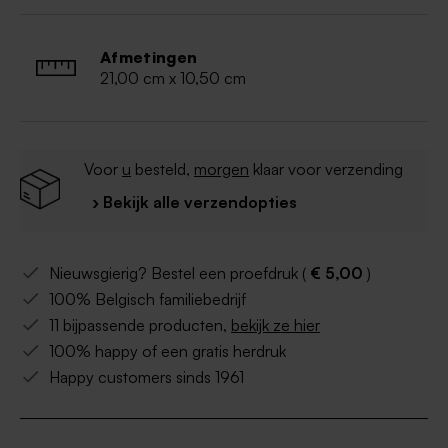
mogelijk
De pochette wordt afgewerkt geleverd, de kleine
Afmetingen
kaartjes dien je nog zelf toe te voegen.
21,00 cm x 10,50 cm
Buromac referentie: 108.081
Voor
u
besteld,
morgen
klaar voor verzending
› Bekijk alle verzendopties
Nieuwsgierig? Bestel een proefdruk (
€ 5,00
)
100% Belgisch familiebedrijf
11 bijpassende producten,
bekijk ze hier
100% happy of een gratis herdruk
Happy customers sinds 1961