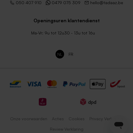
met puntklep
050 407 910
0479 075 309
hello@tadaaz.be
Openingsuren klantendienst
Ma-Vr: 9u tot 12u30 - 13u tot 16u
NL
FR
Onze voorwaarden
Acties
Cookies
Privacy Verklaring
Review Verklaring