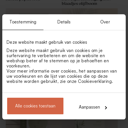
blaadjes olijfboom
Origineel buisje met gouden
De Bock metallic gold XS
deksel
lentilles 195gr (± 500 stuks)
Toestemming
Details
Over
Deze website maakt gebruik van cookies
Deze website maakt gebruik van cookies om je
surfervaring te verbeteren en om de website en
webshop beter af te stemmen op je behoeften en
voorkeuren.
Eenvoudige trouwkaart 'Ja' in
Originele trouwkaart in
Voor meer informatie over cookies, het aanpassen van
groen met jullie namen
stolpvorm met aparte
Paperclips goud
uw voorkeuren en de lijst van cookies die op deze
kaartjes
website worden gebruikt, zie onze
Cookieverklaring
.
Alle cookies toestaan
Aanpassen