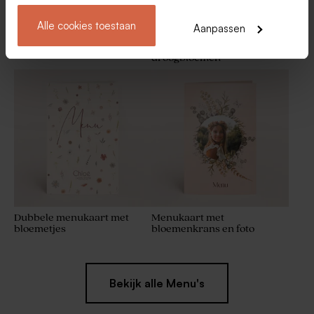
Alle cookies toestaan
Aanpassen
Menukaart met roze aquarel
Menukaart lentefeest in
en goudfolie bloemenkrans
stolpvorm met
droogbloemen
Afgerond snoepzakje met
Chipswikkel met bloemetjes
bloem, goudfolie en foto
emojis
Dubbele menukaart met
Menukaart met
bloemetjes
bloemenkrans en foto
Bekijk alle Menu's