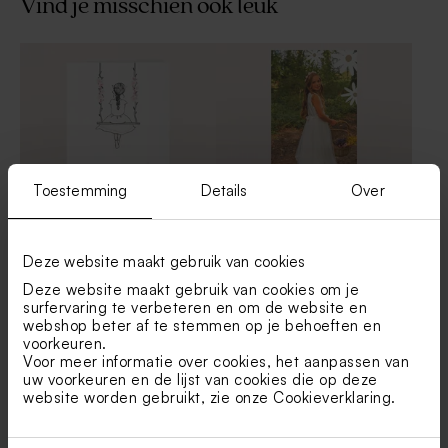
Vind je misschien ook leuk
Magneet met bloemetjes
Houten magneet in de vorm
emojis
van een bloem met naam
Nieuw
Toestemming
Details
Over
Menukaart met meisje op
Enkele menukaart met foto
Deze website maakt gebruik van cookies
schommel
en madeliefjes
Biologische
Kubusdoosje met bloemetjes
Deze website maakt gebruik van cookies om je
bloembommetjes in
emojis en foto
surfervaring te verbeteren en om de website en
gepersonaliseerde wikkel
webshop beter af te stemmen op je behoeften en
met bloemetjes (25 stuks)
voorkeuren.
Voor meer informatie over cookies, het aanpassen van
uw voorkeuren en de lijst van cookies die op deze
website worden gebruikt, zie onze
Cookieverklaring
.