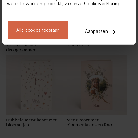
website worden gebruikt, zie onze
Cookieverklaring
.
Alle cookies toestaan
Aanpassen
Menukaart lentefeest in
Dubbele menukaart met
stolpvorm met
bloemetjes
droogbloemen
Wit rond label met naam in
Mini keramieken
goudfolie
bloempotjes - Blush als
communie bedanking
Dubbele menukaart met
Menukaart met
bloemetjes
bloemenkrans en foto