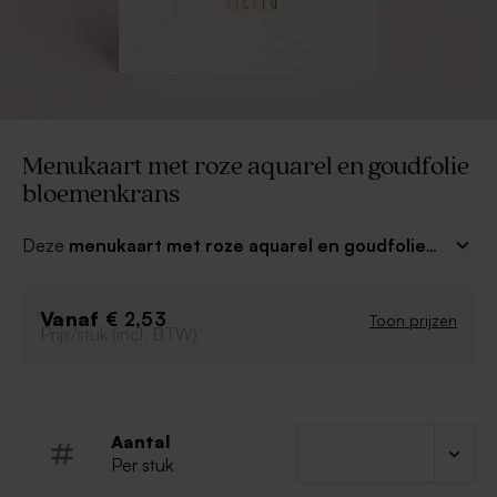
Menukaart met roze aquarel en goudfolie
bloemenkrans
Deze
menukaart met roze aquarel en goudfolie
bloemenkrans
is de leukste aanvulling voor je
prachtige tafeldecoratie! Personaliseer de menukaart in
Vanaf
onze editor en maak er een persoonlijk geheel van. In
€ 2,53
Toon prijzen
Prijs/stuk (incl. BTW)
combinatie met bijpassende uitnodigingen, bedankjes
en bedankkaartjes zorg je voor een prachtig
totaalplaatje. Smakelijk!
Aantal
Per stuk