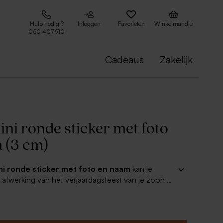
Hulp nodig ?
Inloggen
Favorieten
Winkelmandje
050 407 910
Cadeaus
Zakelijk
ni ronde sticker met foto
 (3 cm)
ni ronde sticker met foto en naam
kan je
e afwerking van het verjaardagsfeest van je zoon of
n de editor de mooiste foto toe en kies een
rtype voor de naam. Je kan deze sticker gebruiken
bedankjes en bedankkaartjes.