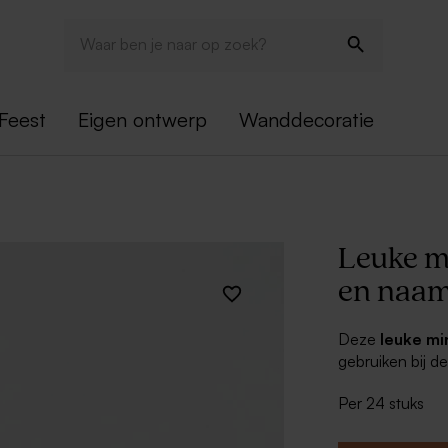
Feest
Eigen ontwerp
Wanddecoratie
Leuke mi
en naam
Deze
leuke mi
gebruiken bij d
dochter! Voeg i
Per 24 stuks
origineel lette
bij decoratie, 