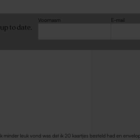
Voornaam
E-mail
 up to date.
t ik minder leuk vond was dat ik 20 kaartjes besteld had en envel