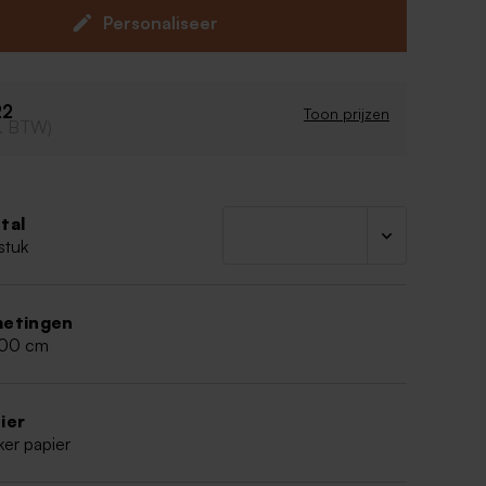
Personaliseer
22
Toon prijzen
cl. BTW)
tal
stuk
etingen
,00 cm
ier
ker papier