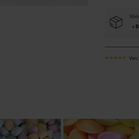
Voo
› 
Van 