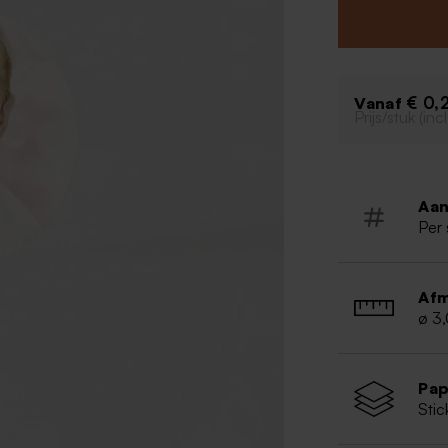
€ 0,
Vanaf
Prijs/stuk (in
Aan
Per 
Afm
ø 3
Pap
Stic