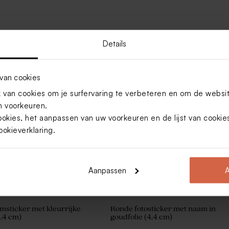
Details
van cookies
van cookies om je surfervaring te verbeteren en om de websi
illes pastelkleuren 1kg (±
 voorkeuren.
ookies, het aanpassen van uw voorkeuren en de lijst van cooki
ookieverklaring
.
Aanpassen
A
sticker met kleurrijke
Ronde fotosticker met naam in
4,4 cm)
goudfolie (4,4 cm)