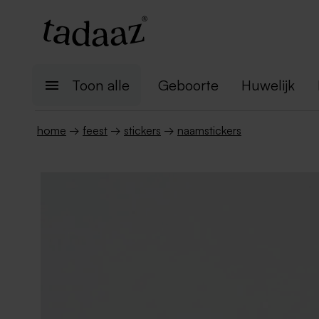
Toon alle
Geboorte
Huwelijk
home
→
feest
→
stickers
→
naamstickers