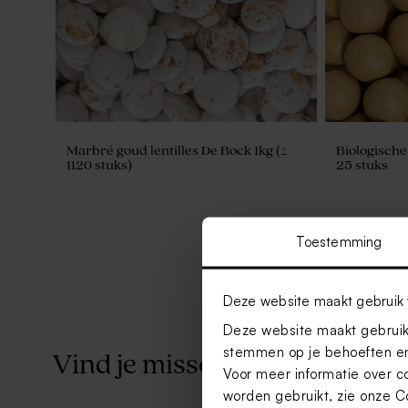
Marbré goud lentilles De Bock 1kg (±
Biologisch
1120 stuks)
25 stuks
Toestemming
Deze website maakt gebruik 
Deze website maakt gebruik 
stemmen op je behoeften en
Vind je misschien ook leuk
Voor meer informatie over c
worden gebruikt, zie onze
C