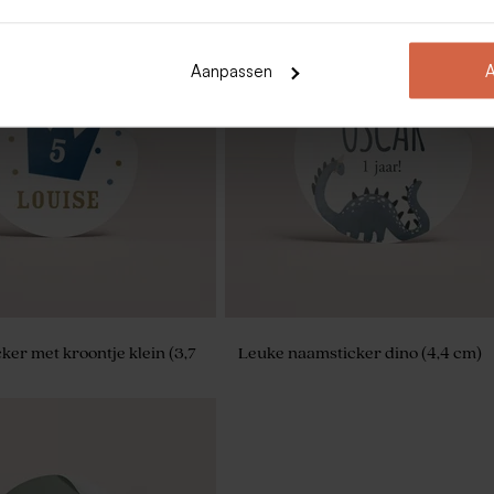
Aanpassen
A
lolly wit met gouden
Mini stolpjes met gouden bodem
cker met kroontje klein (3,7
Leuke naamsticker dino (4,4 cm)