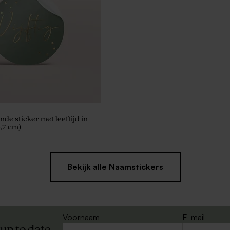
onde sticker met leeftijd in
3,7 cm)
Bekijk alle Naamstickers
Voornaam
E-mail
 up to date.