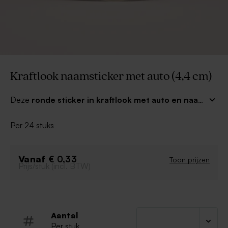
Kraftlook naamsticker met auto (4,4 cm)
Deze
ronde sticker in kraftlook met auto en naam
(4,4 cm)
is perfect om je trakaties te personaliseren!
Met de naam van het feestbeest erop zijn de
Per 24 stuks
bedankjes helemaal klaar om aan vrienden en familie
mee te geven!
Vanaf
€ 0,33
Toon prijzen
Prijs/stuk (incl. BTW)
Aantal
Per stuk