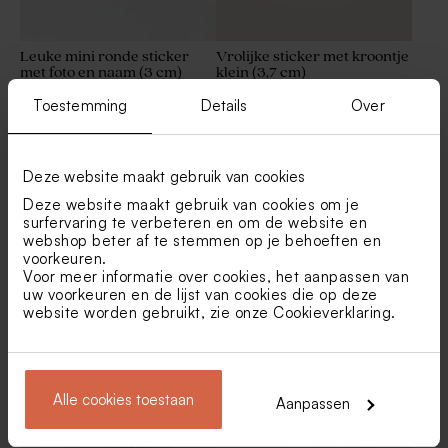
Leuke mini ronde sticker
Vrolijke sticker met kroontje
met foto en naam (3 cm)
klein (3,7 cm)
Toestemming
Details
Over
Deze website maakt gebruik van cookies
Deze website maakt gebruik van cookies om je
surfervaring te verbeteren en om de website en
webshop beter af te stemmen op je behoeften en
voorkeuren.
Voor meer informatie over cookies, het aanpassen van
uw voorkeuren en de lijst van cookies die op deze
Leuke naamsticker dino (4,4
Trendy naamsticker met
website worden gebruikt, zie onze
Cookieverklaring
.
cm)
kleurrijke streepjes (4,4 cm)
Alle cookies toestaan
Aanpassen