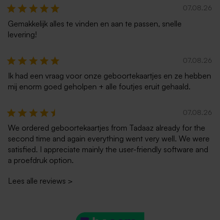
07.08.26
Gemakkelijk alles te vinden en aan te passen, snelle
levering!
07.08.26
Ik had een vraag voor onze geboortekaartjes en ze hebben
mij enorm goed geholpen + alle foutjes eruit gehaald.
07.08.26
We ordered geboortekaartjes from Tadaaz already for the
second time and again everything went very well. We were
satisfied. I appreciate mainly the user-friendly software and
a proefdruk option.
Lees alle reviews
>