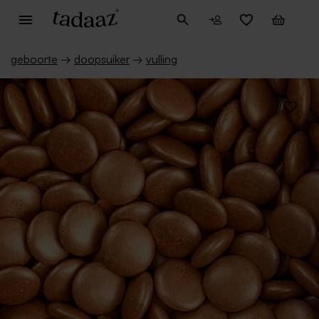
geboorte
→
doopsuiker
→
vulling