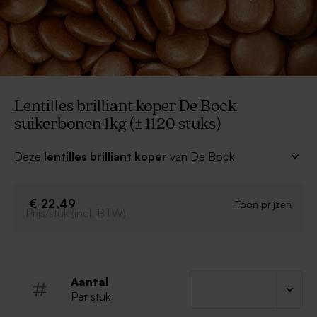
Lentilles brilliant koper De Bock
suikerbonen 1kg (± 1120 stuks)
Deze
lentilles brilliant koper
van De Bock
suikerbonen kan je gebruiken om je snoepzakjes en
kubusdoosjes mee te vullen als doopsuiker! In
combinatie met bijpassende geboortekaartjes zullen
€ 22,49
Toon prijzen
Prijs/stuk (incl. BTW)
deze snoepjes ongetwijfeld in de smaak vallen!
Lentilles brilliant koper
Per kilogram
Verpakt in een doos
Aantal
De Bock Belgische suikerbonen
Per stuk
Kan sporen bevatten van melk, soja en noten