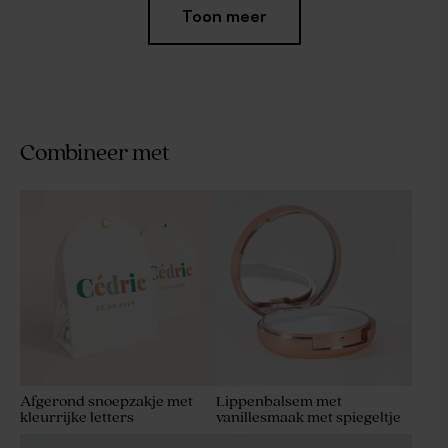
Toon meer
Combineer met
Afgerond snoepzakje met
Snoepzakje met vosjes en
roze vlinders en folie
folie
Afgerond snoepzakje met
Lippenbalsem met
kleurrijke letters
vanillesmaak met spiegeltje
Afgerond snoepzakje met
Schattig doopsuikerzakje