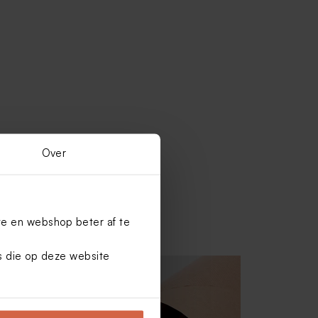
Over
te en webshop beter af te
es die op deze website