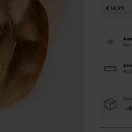
€ 14,95
Prijs/stuk (in
Aan
Per 
Afm
8,0
Voo
› 