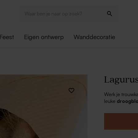
Feest
Eigen ontwerp
Wanddecoratie
Lagurus
Werk je trouwka
leuke
droogbl
afwerking voor a
Lagurus n
Ongeveer 