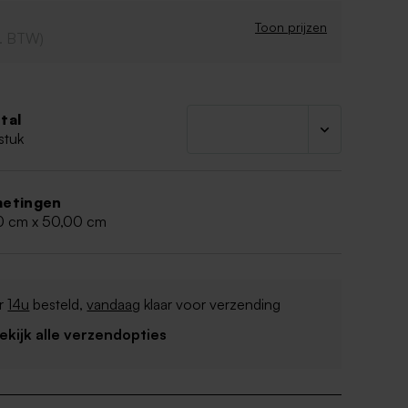
Toon prijzen
cl. BTW)
tal
stuk
etingen
0 cm x 50,00 cm
r
14u
besteld,
vandaag
klaar voor verzending
Bekijk alle verzendopties