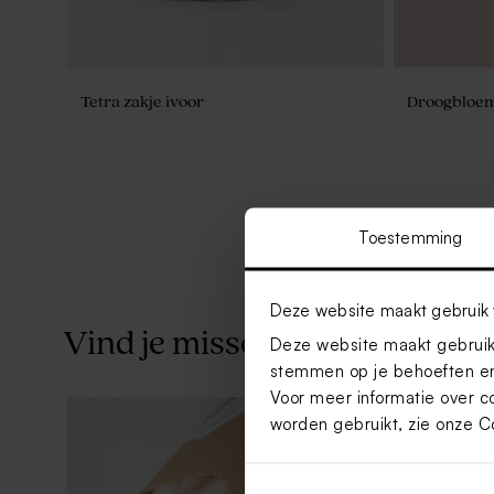
Tetra zakje ivoor
Droogbloemb
Toestemming
Deze website maakt gebruik 
Vind je misschien ook leuk
Deze website maakt gebruik 
stemmen op je behoeften en
Voor meer informatie over c
worden gebruikt, zie onze
C