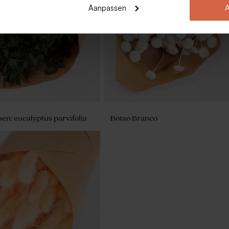
smal katoen
Velvet doosje rond beige
Aanpassen
A
n: eucalyptus parvifolia
Botao Branco