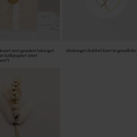
kaart met gouden lakzegel
Sluitzegel dubbel hart in goudfolie
an kalkpapier (met
en*)