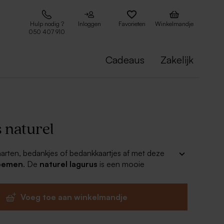
Hulp nodig ?
Inloggen
Favorieten
Winkelmandje
050 407 910
Cadeaus
Zakelijk
 naturel
arten, bedankjes of bedankkaartjes af met deze
oemen
. De
naturel lagurus
is een mooie
lle decoratie voor jullie huwelijk.
aturel
Voeg toe aan winkelmandje
50 takjes