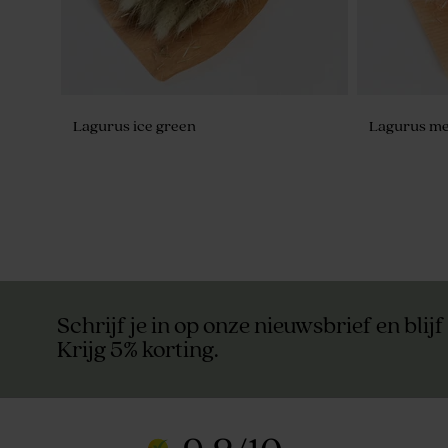
Lagurus ice green
Lagurus me
Schrijf je in op onze nieuwsbrief en blijf
Krijg 5% korting.