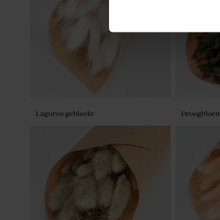
Set van 12 bedankjes met badzout en
Beige lint 
badbom - wit/geel
Lagurus gebleekt
Droogbloeme
Houten potlood met beige molentje