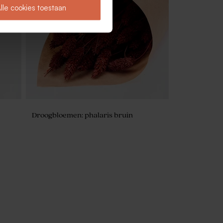
Gepersonaliseerd potlood met beige
lle cookies toestaan
molentje
Droogbloemen: phalaris bruin