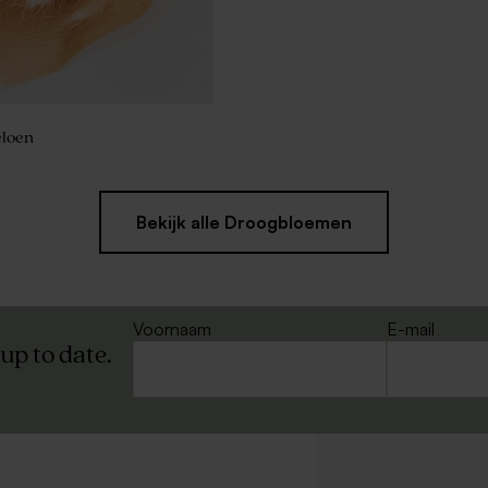
loen
Bekijk alle Droogbloemen
Voornaam
E-mail
 up to date.