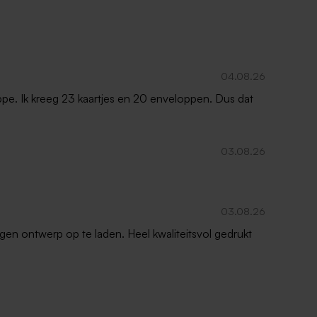
04.08.26
oppe. Ik kreeg 23 kaartjes en 20 enveloppen. Dus dat
03.08.26
03.08.26
gen ontwerp op te laden. Heel kwaliteitsvol gedrukt