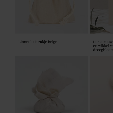
Linnenlook zakje beige
Luxe trouw
en wikkel v
droogbloem