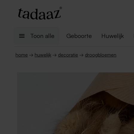
Toon alle
Geboorte
Huwelijk
home
→
huwelijk
→
decoratie
→
droogbloemen