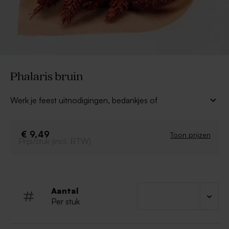
Phalaris bruin
Werk je feest uitnodigingen, bedankjes of
bedankkaartjes af met deze leuke
droogbloemen
. De
bruine phalaris
is een mooie afwerking voor alle
decoratie voor je feestje.
€ 9,49
Toon prijzen
Prijs/stuk (incl. BTW)
Phalaris bruin
Ongeveer 50 takjes
Aantal
Per stuk