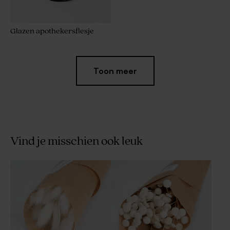
Glazen apothekersflesje
Toon meer
Vind je misschien ook leuk
De Bock dragees velvet
bordeaux 1kg (± 240 stuks)