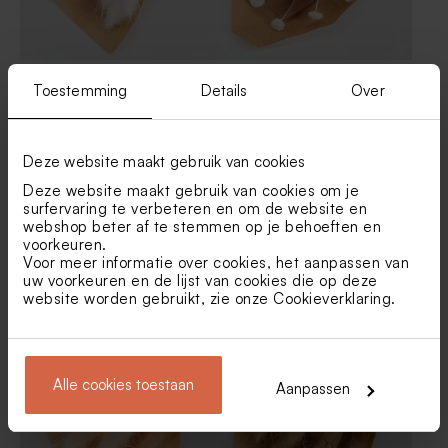
Lagurus gebleekt
Botao Branco
Toestemming
Details
Over
Deze website maakt gebruik van cookies
Deze website maakt gebruik van cookies om je
surfervaring te verbeteren en om de website en
webshop beter af te stemmen op je behoeften en
voorkeuren.
Voor meer informatie over cookies, het aanpassen van
uw voorkeuren en de lijst van cookies die op deze
website worden gebruikt, zie onze
Cookieverklaring
.
Gedroogde eucalyptus
Lagurus ice green
Alle cookies toestaan
Aanpassen