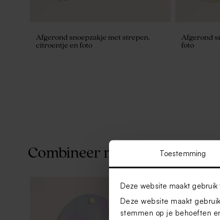
Afgerond snoepzakje met strepen,
Afgerond s
citroentje en foto
foto
Combineer met
Toestemming
Deze website maakt gebruik 
Deze website maakt gebruik 
stemmen op je behoeften en