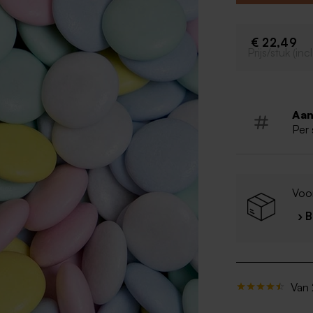
Lentilles 
Per kilog
€ 22,49
De Bock 
Prijs/stuk (in
Kan spore
Halal
Aan
Per 
Voo
› 
Van 