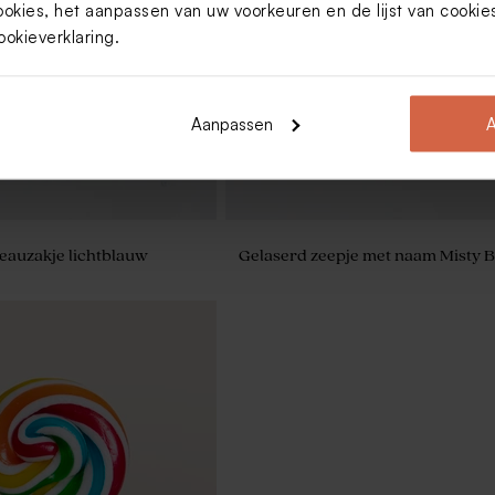
ookies, het aanpassen van uw voorkeuren en de lijst van cooki
oepzakje roze met foto en
Afgerond snoepzakje met strepen
e
naam
ookieverklaring
.
Aanpassen
A
eauzakje lichtblauw
Gelaserd zeepje met naam Misty B
oepzakje met goudfolie en