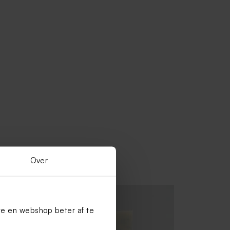
Over
te en webshop beter af te