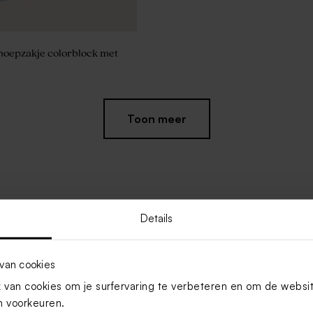
noepzakje colorblock met
Toon meer
Details
van cookies
van cookies om je surfervaring te verbeteren en om de websi
 voorkeuren.