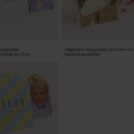
noepzakje
Afgerond snoepzakje met foto's en
rlook met foto
naam in goudfolie