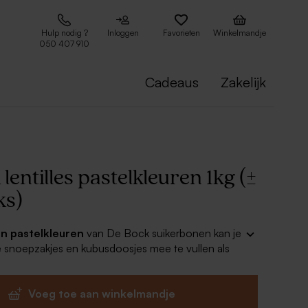
Hulp nodig ?
Inloggen
Favorieten
Winkelmandje
050 407 910
Cadeaus
Zakelijk
lentilles pastelkleuren 1kg (±
ks)
 in pastelkleuren
van De Bock suikerbonen kan je
 snoepzakjes en kubusdoosjes mee te vullen als
amilie en vrienden na afloop van je communie- of
combinatie met bijpassende bedankkaartjes zullen
ngetwijfeld in de smaak vallen!
Voeg toe aan winkelmandje