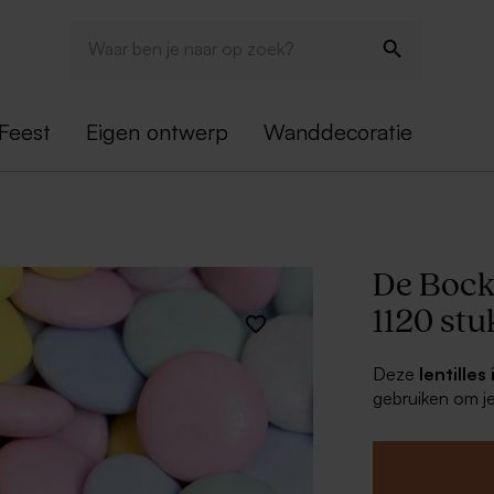
Feest
Eigen ontwerp
Wanddecoratie
De Bock 
1120 stu
Deze
lentilles
gebruiken om je
bedankje voor f
lentefeest! In 
deze snoepjes o