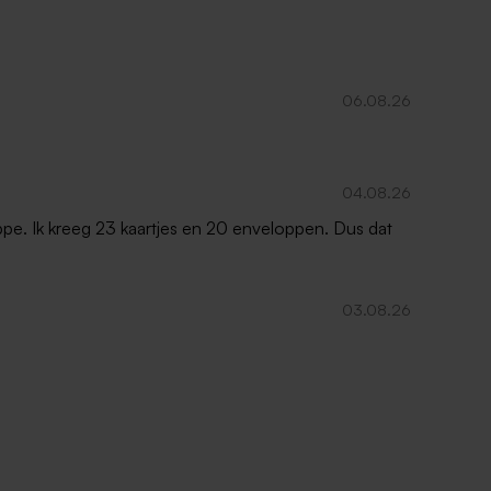
06.08.26
04.08.26
oppe. Ik kreeg 23 kaartjes en 20 enveloppen. Dus dat
03.08.26