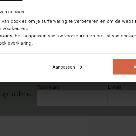
van cookies
van cookies om je surfervaring te verbeteren en om de websi
 voorkeuren.
efeest.
ookies, het aanpassen van uw voorkeuren en de lijst van cooki
ookieverklaring
.
nken met een leuke attentie,
Die kun je met behulp van een t
edankjesset echt iets voor jou!
een vingerknip leuke en persoonl
ebedankjes
te maken. Je hoeft
met de naam van je zoon/dochter.
Aanpassen
A
Voornaam
E-mail
 up to date.