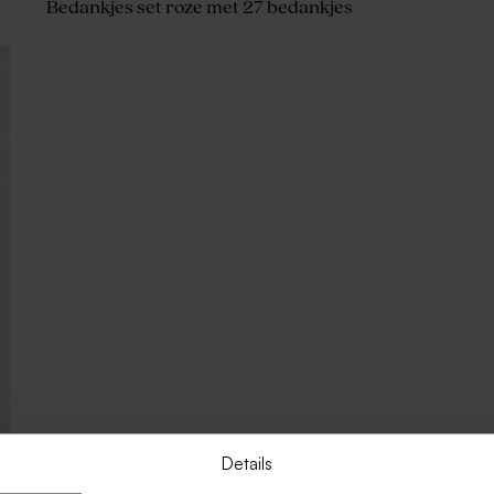
Bedankjes set roze met 27 bedankjes
Details