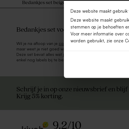
Bedankjes set beige met 27 bedankjes
Deze website maakt gebruik 
Deze website maakt gebruik 
stemmen op je behoeften en
Bedankjes set voor je communie- of lent
Voor meer informatie over c
worden gebruikt, zie onze
C
Wil je na afloop van je
communiefeest
graag de gasten beda
maar weet je niet goed waar je moet beginnen? Dan is een b
Deze set bevat alles wat je nodig hebt om 27 leuke
communi
enkel nog labels bij te bestellen die je kan personaliseren 
Schrijf je in op onze nieuwsbrief en blijf
Krijg 5% korting.
9.2
/
10