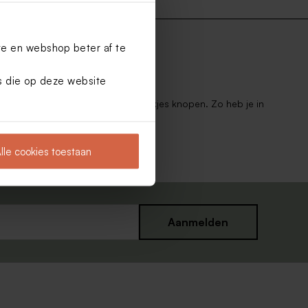
te en webshop beter af te
es die op deze website
ouwtje eenvoudig rond deze bedankjes knopen. Zo heb je in
ijke bedankjes voor jouw feest.
lle cookies toestaan
Aanmelden