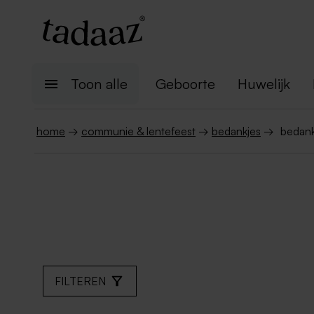
Toon alle
Geboorte
Huwelijk
home
→
communie & lentefeest
→
bedankjes
→
bedank
FILTEREN