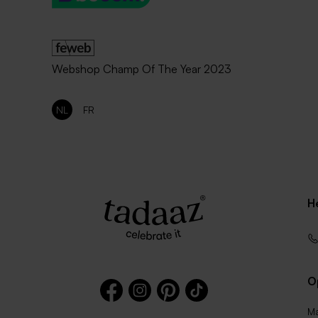
Webshop Champ Of The Year 2023
NL
FR
H
O
Ma