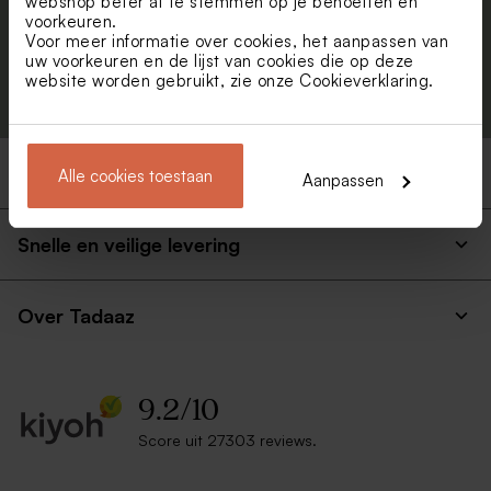
webshop beter af te stemmen op je behoeften en
voorkeuren.
Voor meer informatie over cookies, het aanpassen van
uw voorkeuren en de lijst van cookies die op deze
Aanmelden
website worden gebruikt, zie onze
Cookieverklaring
.
Producten
Alle cookies toestaan
Aanpassen
Snelle en veilige levering
Over Tadaaz
9.2
/
10
Score uit 27303 reviews.