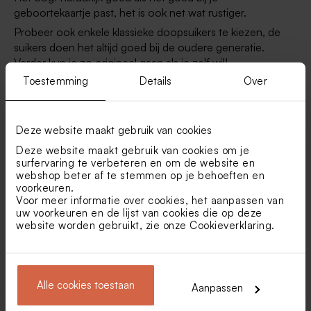
geboortekaartje past, het is ook net wat rustiger.
Probeer ook enkele klassieke doopsuikers te kiezen, de
suikers doen het altijd goed bij de oudere generatie.
Verder kun je zo origineel gaan als je zelf wil!
Toestemming
Details
Over
Wil je je doopsuiker presentatie niet te druk maken? Kies
dan voor beige of grijs als hoofdtint en vul aan met een
meer meisjesachtige kleur. Zo word het niet te wild maar
toch met een feminine touch!
Deze website maakt gebruik van cookies
Deze website maakt gebruik van cookies om je
surfervaring te verbeteren en om de website en
webshop beter af te stemmen op je behoeften en
Veelgestelde vragen over doopsuiker
voorkeuren.
Voor meer informatie over cookies, het aanpassen van
voor meisjes.
uw voorkeuren en de lijst van cookies die op deze
website worden gebruikt, zie onze
Cookieverklaring
.
Wanneer doopsuiker bestellen?
Alle cookies toestaan
Aanpassen
Hoeveel doopsuiker moet ik voorzien?