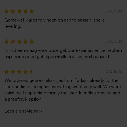
07.08.26
Gemakkelijk alles te vinden en aan te passen, snelle
levering!
07.08.26
Ik had een vraag voor onze geboortekaartjes en ze hebben
mij enorm goed geholpen + alle foutjes eruit gehaald.
07.08.26
We ordered geboortekaartjes from Tadaaz already for the
second time and again everything went very well. We were
satisfied. I appreciate mainly the user-friendly software and
a proefdruk option.
Lees alle reviews
>