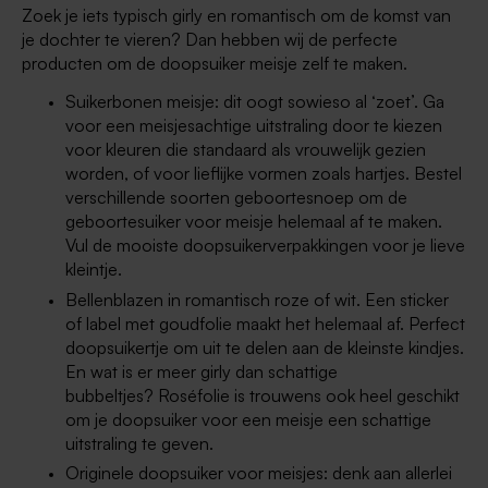
Zoek je iets typisch girly en romantisch om de komst van
je dochter te vieren? Dan hebben wij de perfecte
producten om de doopsuiker meisje zelf te maken.
Suikerbonen meisje: dit oogt sowieso al ‘zoet’. Ga
voor een meisjesachtige uitstraling door te kiezen
voor kleuren die standaard als vrouwelijk gezien
worden, of voor lieflijke vormen zoals hartjes. Bestel
verschillende soorten geboortesnoep om de
geboortesuiker voor meisje helemaal af te maken.
Vul de mooiste doopsuikerverpakkingen voor je lieve
kleintje.
Bellenblazen in romantisch roze of wit. Een sticker
of label met goudfolie maakt het helemaal af. Perfect
doopsuikertje om uit te delen aan de kleinste kindjes.
En wat is er meer girly dan schattige
bubbeltjes? Roséfolie is trouwens ook heel geschikt
om je doopsuiker voor een meisje een schattige
uitstraling te geven.
Originele doopsuiker voor meisjes: denk aan allerlei