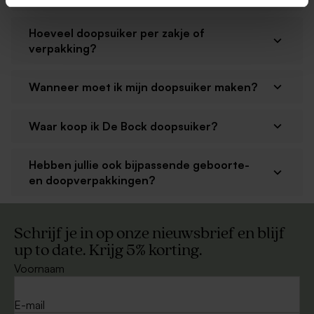
Hoeveel doopsuiker per zakje of
verpakking?
Wanneer moet ik mijn doopsuiker maken?
Waar koop ik De Bock doopsuiker?
Hebben jullie ook bijpassende geboorte-
en doopverpakkingen?
Schrijf je in op onze nieuwsbrief en blijf
up to date. Krijg 5% korting.
Voornaam
E-mail