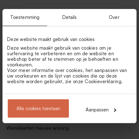
Wenskaarten
Toestemming
Details
Over
Wenskaarten voor baby
Deze website maakt gebruik van cookies
Wenskaarten voor haar
Deze website maakt gebruik van cookies om je
surfervaring te verbeteren en om de website en
webshop beter af te stemmen op je behoeften en
Wenskaarten voor hem
voorkeuren.
Voor meer informatie over cookies, het aanpassen van
uw voorkeuren en de lijst van cookies die op deze
Wenskaarten voor jongen
website worden gebruikt, zie onze
Cookieverklaring
.
Wenskaarten voor kinderen
Alle cookies toestaan
Aanpassen
Wenskaarten voor meisje
Wenskaarten nieuwe woning