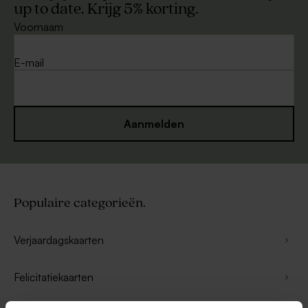
up to date. Krijg 5% korting.
Voornaam
E-mail
Aanmelden
Populaire categorieën.
Verjaardagskaarten
Felicitatiekaarten