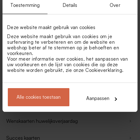
Bedankt kaartjes
Toestemming
Details
Over
Fotokaarten
Deze website maakt gebruik van cookies
Deze website maakt gebruik van cookies om je
Beterschap kaartjes
surfervaring te verbeteren en om de website en
webshop beter af te stemmen op je behoeften en
voorkeuren.
Condoleancekaarten
Voor meer informatie over cookies, het aanpassen van
uw voorkeuren en de lijst van cookies die op deze
website worden gebruikt, zie onze
Cookieverklaring
.
Wenskaarten geboorte
Sterkte kaarten
Alle cookies toestaan
Aanpassen
Wenskaarten huwelijk
Wenskaarten huwelijksverjaardag
Succes kaarten