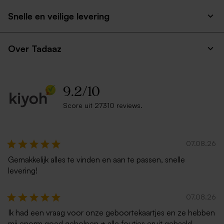
Snelle en veilige levering
Over Tadaaz
9.2
/
10
Score uit 27310 reviews.
07.08.26
Gemakkelijk alles te vinden en aan te passen, snelle
levering!
07.08.26
Ik had een vraag voor onze geboortekaartjes en ze hebben
mij enorm goed geholpen + alle foutjes eruit gehaald.