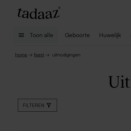
Toon alle
Geboorte
Huwelijk
home
→
feest
→
uitnodigingen
Ui
FILTEREN