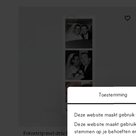
Toestemming
Deze website maakt gebruik 
Deze website maakt gebruik 
stemmen op je behoeften en
Fotostrip met drie foto's en kartelrand