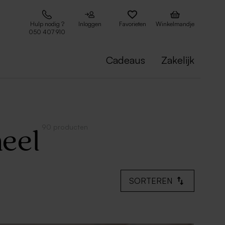
Hulp nodig ?
Inloggen
Favorieten
Winkelmandje
050 407 910
Cadeaus
Zakelijk
90 producten
eel
SORTEREN