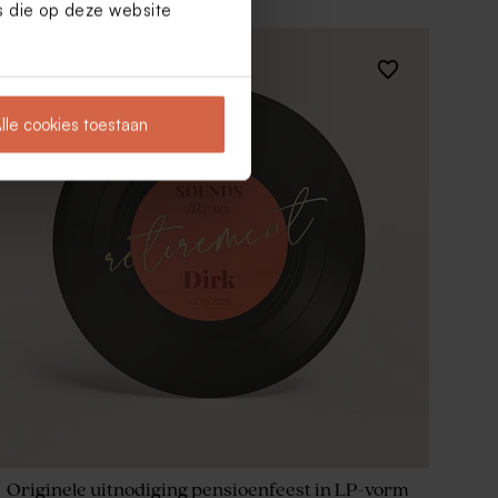
es die op deze website
lle cookies toestaan
Originele uitnodiging pensioenfeest in LP-vorm