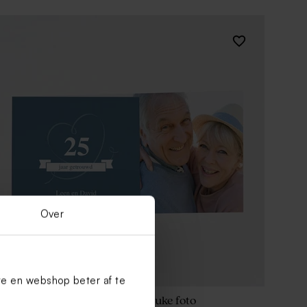
Over
te en webshop beter af te
Feestelijke uitnodiging met leuke foto