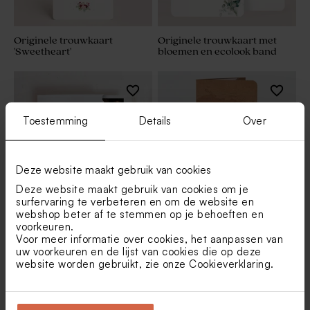
Originele trouwkaart
Originele trouwkaart met
'Sweetheart'
bloemen en ecolook band
Toestemming
Details
Over
Deze website maakt gebruik van cookies
Deze website maakt gebruik van cookies om je
surfervaring te verbeteren en om de website en
webshop beter af te stemmen op je behoeften en
Stijlvolle trouwkaart met
Pochette trouwkaart
voorkeuren.
gegolfde rand en goudfolie
boarding pass eco
Voor meer informatie over cookies, het aanpassen van
uw voorkeuren en de lijst van cookies die op deze
website worden gebruikt, zie onze
Cookieverklaring
.
Extra groot formaat