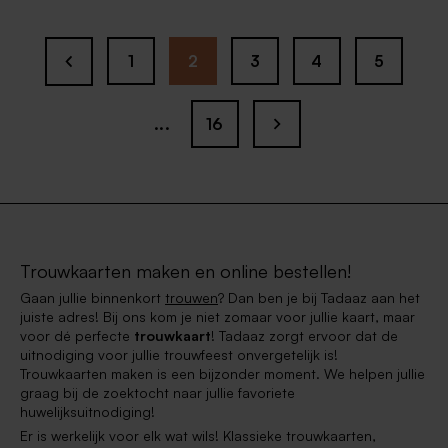
1
2
3
4
5
...
16
Trouwkaarten maken en online bestellen!
Gaan jullie binnenkort
trouwen
? Dan ben je bij Tadaaz aan het
juiste adres! Bij ons kom je niet zomaar voor jullie kaart, maar
voor dé perfecte
trouwkaart
! Tadaaz zorgt ervoor dat de
uitnodiging voor jullie trouwfeest onvergetelijk is!
Trouwkaarten maken is een bijzonder moment. We helpen jullie
graag bij de zoektocht naar jullie favoriete
huwelijksuitnodiging!
Er is werkelijk voor elk wat wils! Klassieke trouwkaarten,