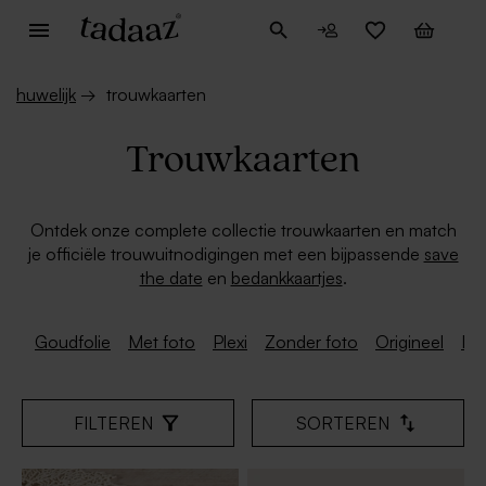
huwelijk
→
trouwkaarten
Trouwkaarten
Ontdek onze complete collectie trouwkaarten en match
je officiële trouwuitnodigingen met een bijpassende
save
the date
en
bedankkaartjes
.
Goudfolie
Met foto
Plexi
Zonder foto
Origineel
Dr
FILTEREN
SORTEREN