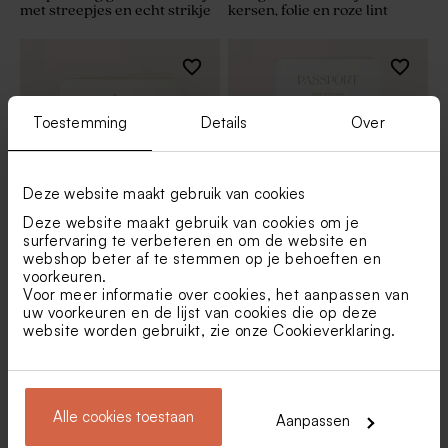
met streepjes en echt strikje
kersen, folie en roze lint
Toestemming
Details
Over
Deze website maakt gebruik van cookies
Deze website maakt gebruik van cookies om je
surfervaring te verbeteren en om de website en
webshop beter af te stemmen op je behoeften en
Schattig geboortekaartje met
Staand geboortekaartje in
voorkeuren.
folie, vosje en afgeronde
paspoort thema met
hoeken
luchtballon
Voor meer informatie over cookies, het aanpassen van
uw voorkeuren en de lijst van cookies die op deze
website worden gebruikt, zie onze
Cookieverklaring
.
1
2
3
4
5
6
Alle cookies toestaan
Aanpassen
7