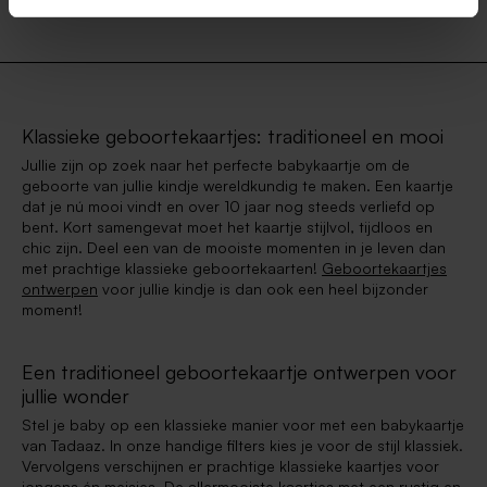
Klassieke geboortekaartjes: traditioneel en mooi
Jullie zijn op zoek naar het perfecte babykaartje om de
geboorte van jullie kindje wereldkundig te maken. Een kaartje
dat je nú mooi vindt en over 10 jaar nog steeds verliefd op
bent. Kort samengevat moet het kaartje stijlvol, tijdloos en
chic zijn. Deel een van de mooiste momenten in je leven dan
met prachtige klassieke geboortekaarten!
Geboortekaartjes
ontwerpen
voor jullie kindje is dan ook een heel bijzonder
moment!
Een traditioneel geboortekaartje ontwerpen voor
jullie wonder
Stel je baby op een klassieke manier voor met een babykaartje
van Tadaaz. In onze handige filters kies je voor de stijl klassiek.
Vervolgens verschijnen er prachtige klassieke kaartjes voor
jongens én meisjes. De allermooiste kaartjes met een rustig en