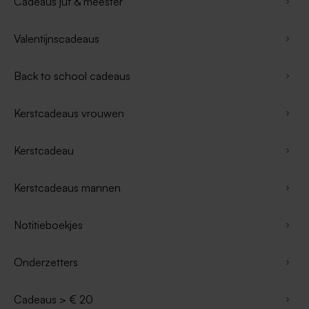
Cadeaus juf & meester
Valentijnscadeaus
Back to school cadeaus
Kerstcadeaus vrouwen
Kerstcadeau
Kerstcadeaus mannen
Notitieboekjes
Onderzetters
Cadeaus > € 20