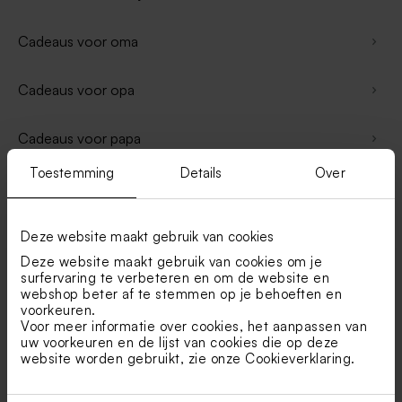
Cadeaus voor oma
Cadeaus voor opa
Cadeaus voor papa
Toestemming
Details
Over
Geurstokjes
Schorten
Deze website maakt gebruik van cookies
Deze website maakt gebruik van cookies om je
surfervaring te verbeteren en om de website en
Snijplanken
webshop beter af te stemmen op je behoeften en
voorkeuren.
Voor meer informatie over cookies, het aanpassen van
Badzout
uw voorkeuren en de lijst van cookies die op deze
website worden gebruikt, zie onze
Cookieverklaring
.
Flesopeners