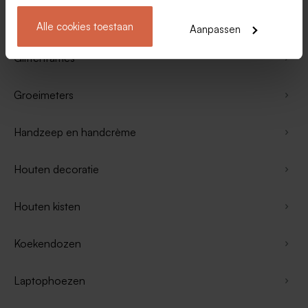
Fotopanelen
Alle cookies toestaan
Aanpassen
Glitterframes
Groeimeters
Handzeep en handcrème
Houten decoratie
Houten kisten
Koekendozen
Laptophoezen