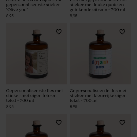
gepersonaliseerde sticker
sticker met leuke quote en
"Olive you"
getekende citroen - 700 ml
8,95
8,95
Gepersonaliseerde fles met
Gepersonaliseerde fles met
sticker met eigen foto en
sticker met kleurrijke eigen
tekst - 700 ml
tekst - 700 ml
8,95
8,95