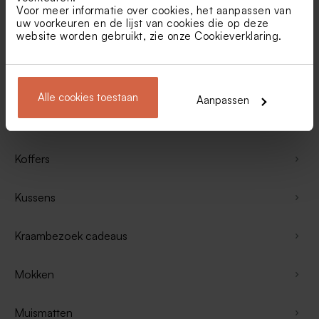
Cadeau peter vragen
Voor meer informatie over cookies, het aanpassen van
uw voorkeuren en de lijst van cookies die op deze
website worden gebruikt, zie onze
Cookieverklaring
.
Cadeau meter vragen
Kaarsen
Alle cookies toestaan
Aanpassen
Drinkflessen
Koffers
Kussens
Kraambezoek cadeaus
Mokken
Muismatten