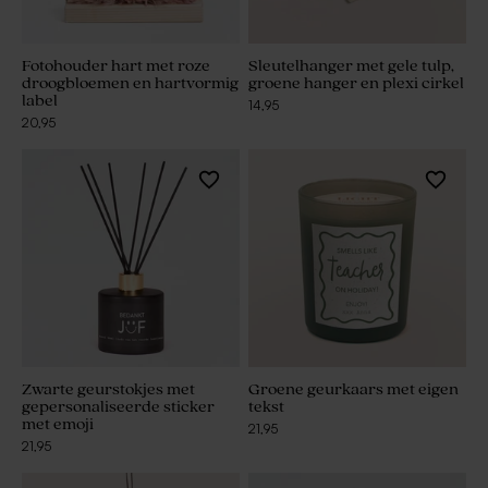
Fotohouder hart met roze
Sleutelhanger met gele tulp,
droogbloemen en hartvormig
groene hanger en plexi cirkel
label
14,95
20,95
Zwarte geurstokjes met
Groene geurkaars met eigen
gepersonaliseerde sticker
tekst
met emoji
21,95
21,95