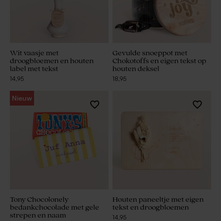
Wit vaasje met
Gevulde snoeppot met
droogbloemen en houten
Chokotoffs en eigen tekst op
label met tekst
houten deksel
14,95
18,95
Nieuw
Tony Chocolonely
Houten paneeltje met eigen
bedankchocolade met gele
tekst en droogbloemen
strepen en naam
14,95