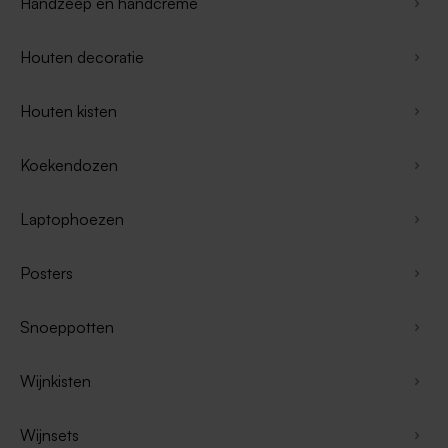
Handzeep en handcrème
Houten decoratie
Houten kisten
Koekendozen
Laptophoezen
Posters
Snoeppotten
Wijnkisten
Wijnsets