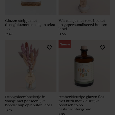
Glazen stolpje met
Wit vaasje met roze boeket
droogbloemen en eigen tekst
en gepersonaliseerd houten
- S
label
12,49
14,95
Nieuw
Droogbloemboeketje in
Amberkleurige glazen fles
vaasje met persoonlijke
met kurk met kleurrijke
boodschap op houten label
boodschap op
rasterachtergrond
13,49
8,95