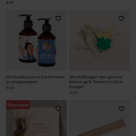
8,95
Set handzeep en handcrème
Sleutelhanger met groene
in zeeppompen
klaver, gele 'home' en plexi
hanger
31,49
14,95
Duurzaam