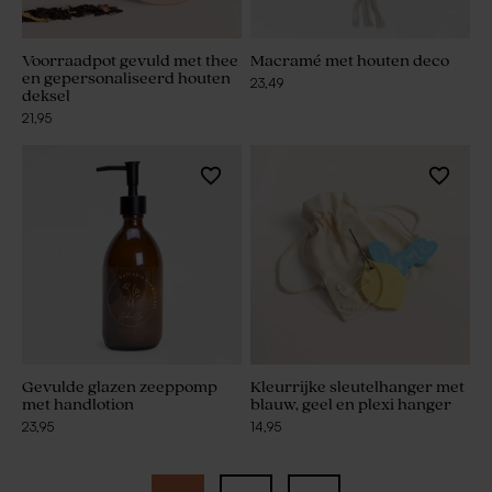
Voorraadpot gevuld met thee
Macramé met houten deco
en gepersonaliseerd houten
23,49
deksel
21,95
Gevulde glazen zeeppomp
Kleurrijke sleutelhanger met
met handlotion
blauw, geel en plexi hanger
23,95
14,95