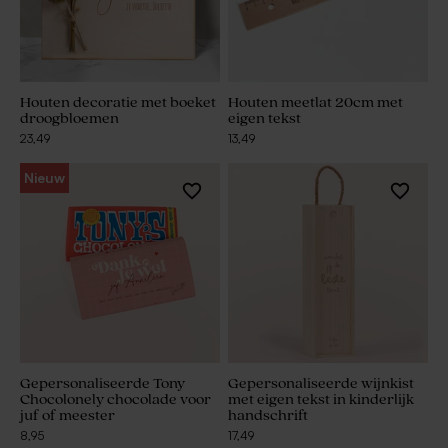
Houten decoratie met boeket
Houten meetlat 20cm met
droogbloemen
eigen tekst
23,49
13,49
Nieuw
Gepersonaliseerde Tony
Gepersonaliseerde wijnkist
Chocolonely chocolade voor
met eigen tekst in kinderlijk
juf of meester
handschrift
8,95
17,49