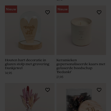
Nieuw
Nieuw
Houten hart decoratie in
Keramieken
glazen stolp met gravering
gepersonaliseerde kaars met
Dankjewel
gelaserde boodschap
'Bedankt'
14,95
21,95