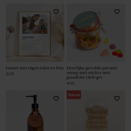
Poster met eigen tekst en foto
Heerlijke gevulde pot met
snoep met sticker met
12,95
goudfolie (400 gr)
16,95
Nieuw