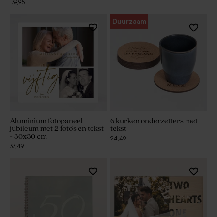
139,95
Duurzaam
Aluminium fotopaneel
6 kurken onderzetters met
jubileum met 2 foto's en tekst
tekst
- 30x30 cm
24,49
33,49