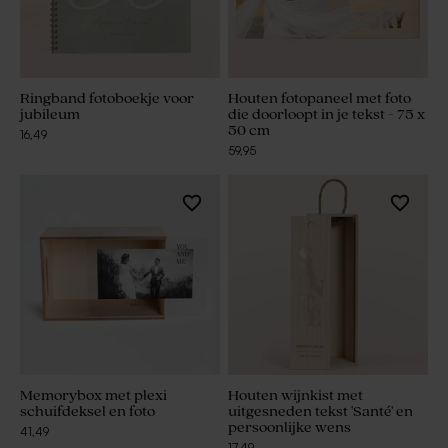
Ringband fotoboekje voor
Houten fotopaneel met foto
jubileum
die doorloopt in je tekst - 75 x
50 cm
16,49
59,95
Memorybox met plexi
Houten wijnkist met
schuifdeksel en foto
uitgesneden tekst 'Santé' en
persoonlijke wens
41,49
17,49