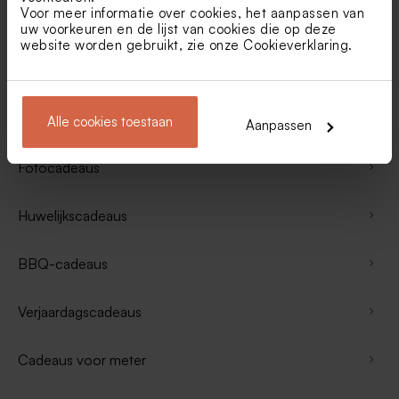
Voor meer informatie over cookies, het aanpassen van
Cadeaus voor hem
uw voorkeuren en de lijst van cookies die op deze
website worden gebruikt, zie onze
Cookieverklaring
.
Cadeaus < € 25
Alle wanddecoratie
Alle cookies toestaan
Aanpassen
Fotocadeaus
Huwelijkscadeaus
BBQ-cadeaus
Verjaardagscadeaus
Cadeaus voor meter