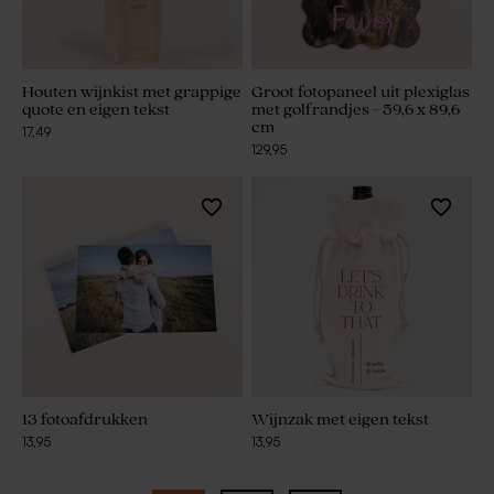
Houten wijnkist met grappige
Groot fotopaneel uit plexiglas
quote en eigen tekst
met golfrandjes - 59,6 x 89,6
cm
17,49
129,95
13 fotoafdrukken
Wijnzak met eigen tekst
13,95
13,95