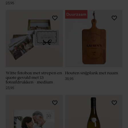
23,95
Duurzaam
Witte fotobox met strepen en
Houten snijplank met naam
quote gevuld met 13
35,95
fotoafdrukken - medium
23,95