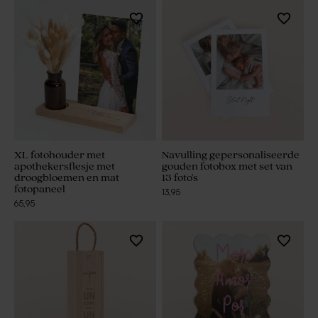
XL fotohouder met
Navulling gepersonaliseerde
apothekersflesje met
gouden fotobox met set van
droogbloemen en mat
13 foto's
fotopaneel
13,95
65,95