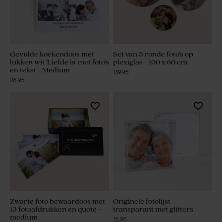
Gevulde koekendoos met
Set van 3 ronde foto's op
lukken wit 'Liefde is' met foto's
plexiglas - 100 x 60 cm
en tekst - Medium
139,95
26,95
Zwarte foto bewaardoos met
Originele fotolijst
13 fotoafdrukken en quote -
transparant met glitters
medium
15,95