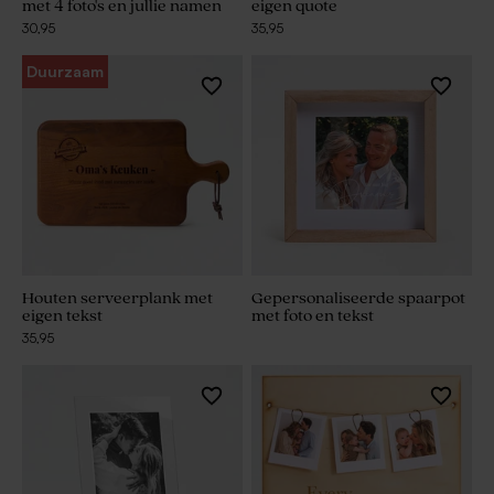
met 4 foto's en jullie namen
eigen quote
30,95
35,95
Duurzaam
Houten serveerplank met
Gepersonaliseerde spaarpot
eigen tekst
met foto en tekst
35,95