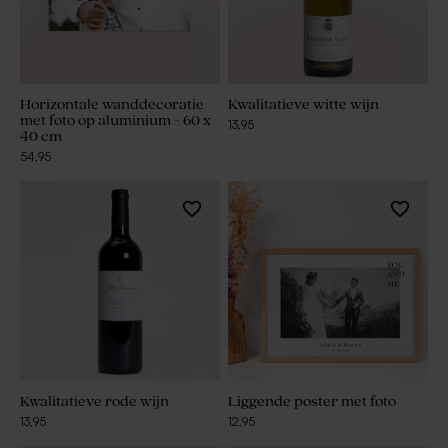
Horizontale wanddecoratie
Kwalitatieve witte wijn
met foto op aluminium - 60 x
13,95
40 cm
54,95
Kwalitatieve rode wijn
Liggende poster met foto
13,95
12,95