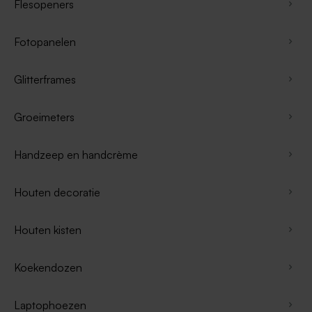
Flesopeners
Fotopanelen
Glitterframes
Groeimeters
Handzeep en handcrème
Houten decoratie
Houten kisten
Koekendozen
Laptophoezen