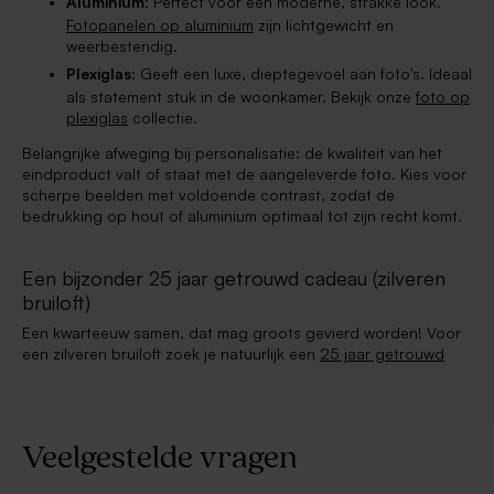
Aluminium
: Perfect voor een moderne, strakke look.
Fotopanelen op aluminium
zijn lichtgewicht en
weerbestendig.
Plexiglas
: Geeft een luxe, dieptegevoel aan foto's. Ideaal
als statement stuk in de woonkamer. Bekijk onze
foto op
plexiglas
collectie.
Belangrijke afweging bij personalisatie: de kwaliteit van het
eindproduct valt of staat met de aangeleverde foto. Kies voor
scherpe beelden met voldoende contrast, zodat de
bedrukking op hout of aluminium optimaal tot zijn recht komt.
Een bijzonder 25 jaar getrouwd cadeau (zilveren
bruiloft)
Een kwarteeuw samen, dat mag groots gevierd worden! Voor
een zilveren bruiloft zoek je natuurlijk een
25 jaar getrouwd
Veelgestelde vragen